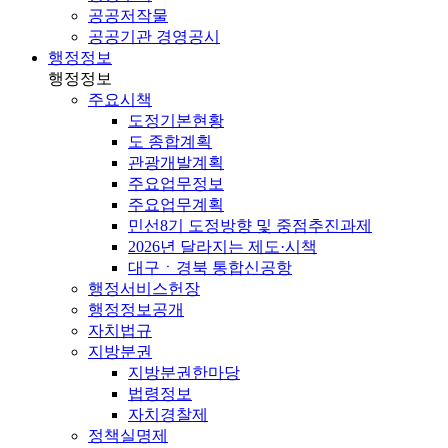
공공저작물
공공기관 경영공시
행정정보
행정정보
주요시책
도정기본현황
도 종합계획
관광개발계획
주요업무정보
주요업무계획
민선8기 도정방향 및 중점추진과제
2026년 달라지는 제도·시책
대구ㆍ경북 통합신공항
행정서비스헌장
행정정보공개
자치법규
지방분권
지방분권한마당
법령정보
자치경찰제
정책실명제