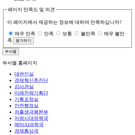
페이지 만족도 및 의견
이 페이지에서 제공하는 정보에 대하여 만족하십니까?
매우 만족
만족
보통
불만족
매우 불만
족
부서별
부서별 홈페이지
대변인실
경제혁신추진단
감사관실
미래전략기획단
기획조정실
안전행정실
저출생극복본부
지방시대정책국
메타AI과학국
경제통상국