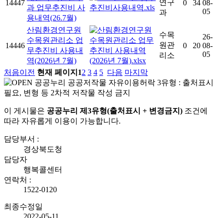
연구
14447
0
34
08-
과 업무추진비 사
05
과
용내역(26.7월)
산림환경연구원
수목
26-
수목원관리소 업
원관
14446
0
20
08-
무추진비 사용내
05
리소
역(2026년 7월)
처음
이전
현재 페이지
1
2
3
4
5
다음
마지막
이 게시물은
공공누리 제3유형(출처표시 + 변경금지)
조건에
따라 자유롭게 이용이 가능합니다.
담당부서 :
경상북도청
담당자
행복콜센터
연락처 :
1522-0120
최종수정일
2022-05-11