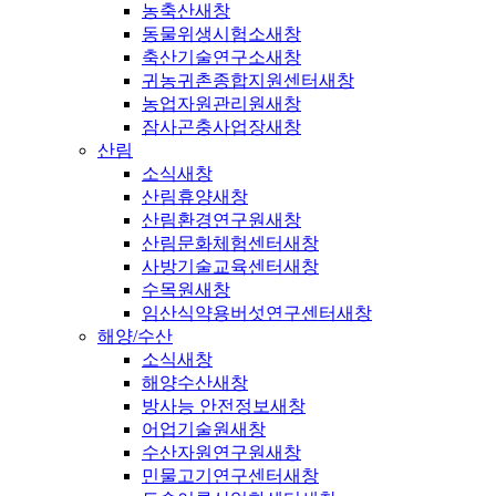
농축산
새창
동물위생시험소
새창
축산기술연구소
새창
귀농귀촌종합지원센터
새창
농업자원관리원
새창
잠사곤충사업장
새창
산림
소식
새창
산림휴양
새창
산림환경연구원
새창
산림문화체험센터
새창
사방기술교육센터
새창
수목원
새창
임산식약용버섯연구센터
새창
해양/수산
소식
새창
해양수산
새창
방사능 안전정보
새창
어업기술원
새창
수산자원연구원
새창
민물고기연구센터
새창