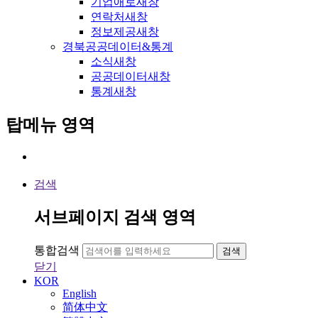
기업애로
새창
연락처
새창
정보제공
새창
경북공공데이터&통계
소식
새창
공공데이터
새창
통계
새창
탑메뉴 영역
검색
서브페이지 검색 영역
통합검색
검색
닫기
KOR
English
简体中文