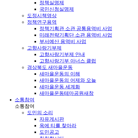
정책실명제
국민신청실명제
도정시책영상
정책연구용역
정책기획관 소관 공통용역비 사업
미래전략기획단 소관 용역비 사업
부서예산 용역비 사업
고향사랑기부제
고향사랑기부제 안내
고향사랑기부 아너스 클럽
경상북도 새마을운동
새마을운동의 이해
새마을운동의 어제와 오늘
새마을운동 세계화
새마을운동테마공원
새창
소통참여
소통참여
도민의 소리
자유게시판
옥에 티를 찾아라
도민공고