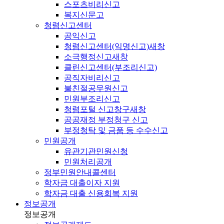
스포츠비리신고
복지신문고
청렴신고센터
공익신고
청렴신고센터(익명신고)
새창
소극행정신고
새창
클린신고센터(부조리신고)
공직자비리신고
불친절공무원신고
민원부조리신고
청렴포털 신고창구
새창
공공재정 부정청구 신고
부정청탁 및 금품 등 수수신고
민원공개
유관기관민원신청
민원처리공개
정부민원안내콜센터
학자금 대출이자 지원
학자금 대출 신용회복 지원
정보공개
정보공개