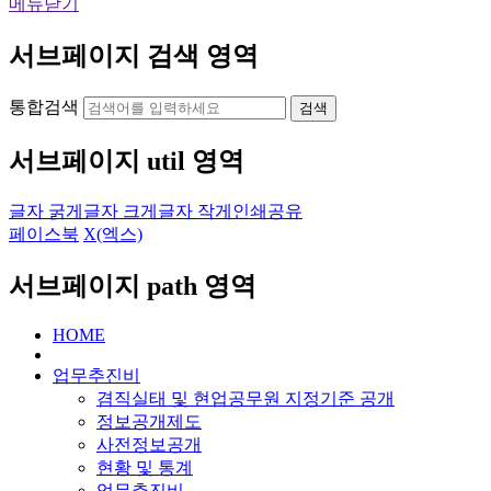
메뉴닫기
서브페이지 검색 영역
통합검색
검색
서브페이지 util 영역
글자 굵게
글자 크게
글자 작게
인쇄
공유
페이스북
X(엑스)
서브페이지 path 영역
HOME
업무추진비
겸직실태 및 현업공무원 지정기준 공개
정보공개제도
사전정보공개
현황 및 통계
업무추진비