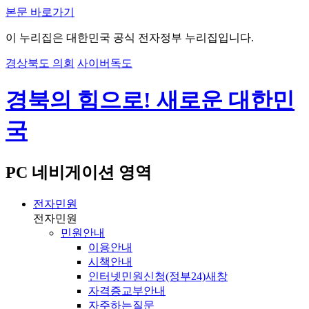
본문 바로가기
이 누리집은 대한민국 공식 전자정부 누리집입니다.
경상북도 의회
사이버독도
경북의 힘으로! 새로운 대한민
국
PC 네비게이션 영역
전자민원
전자민원
민원안내
이용안내
시책안내
인터넷민원신청(정부24)
새창
자격증교부안내
자주하는질문