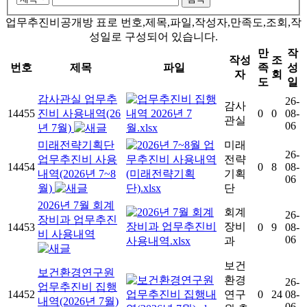
업무추진비공개방 표로 번호,제목,파일,작성자,만족도,조회,작
성일로 구성되어 있습니다.
만
작
작성
조
번호
제목
파일
족
성
자
회
도
일
감사관실 업무추
26-
감사
14455
진비 사용내역(26
0
0
08-
관실
06
년 7월)
미래전략기획단
미래
26-
업무추진비 사용
전략
14454
0
8
08-
내역(2026년 7~8
기획
06
월)
단
2026년 7월 회계
회계
26-
장비과 업무추진
장비
14453
0
9
08-
비 사용내역
06
과
보건
보건환경연구원
환경
26-
업무추진비 집행
14452
연구
0
24
08-
내역(2026년 7월)
06