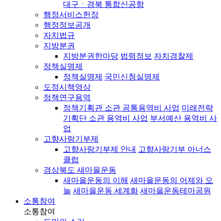
대구ㆍ경북 통합신공항
행정서비스헌장
행정정보공개
자치법규
지방분권
지방분권한마당
법령정보
자치경찰제
정책실명제
정책실명제
국민신청실명제
도정시책영상
정책연구용역
정책기획관 소관 공통용역비 사업
미래전략
기획단 소관 용역비 사업
부서예산 용역비 사
업
고향사랑기부제
고향사랑기부제 안내
고향사랑기부 아너스
클럽
경상북도 새마을운동
새마을운동의 이해
새마을운동의 어제와 오
늘
새마을운동 세계화
새마을운동테마공원
소통참여
소통참여