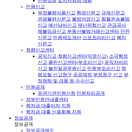
민원상담
도지사와의 대화
민원신고
부정불량식품신고
환경신문고
규제신문고
관광불편신문고
불법어업신고
화물운송불법
신고
예산낭비신고
재난위험신고
관급공사
체불임금신고
부동산불법거래신고센터
안전
신문고
민원제도개선
스포츠비리신고
복지
신문고
청렴신고센터
공익신고
청렴신고센터(익명신고)
소극행정
신고
클린신고센터(부조리신고)
공직자비리
신고
불친절공무원신고
민원부조리신고
청
렴포털 신고창구
공공재정 부정청구 신고
부
정청탁 및 금품 등 수수신고
민원공개
유관기관민원신청
민원처리공개
정부민원안내콜센터
학자금 대출이자 지원
학자금 대출 신용회복 지원
정보공개
정보공개
정보공개제도