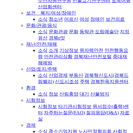
수산자원연구원
민물고기연구센터
토속어류
산업화센터
보건ㆍ복지/여성/장애인
소식
청소년
어르신
여성
장애인
보건의료
문화/관광/음식
소식
문화관광
문화
동락관
도립예술단
지정
유산
경북e맛
재난/안전/재해
소식
소개
기상정보
원자력안전
안전행동요
령
안전관리상황
경북재난안전포털
중대재
해예방
산업/토지/주택
소식
산업경제
부동산
경북혁신도시(경북드
림밸리)
신도시조성
주택
경북한옥지원센터
환경
소식
정보
산림휴양
대기
산불방지
시험정보
시험정보
타기관시험정보
원서접수(출력)센
터
자주하는질문(FAQ)
질의응답(Q&A)
자료
실
경제
소식
중소기업지원
노사민정협의회
사회적