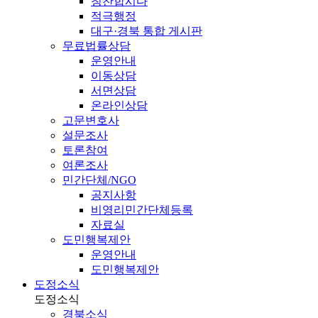
칭찬합시다
적극행정
대구·경북 통합 게시판
무료법률상담
운영안내
이동상담
서면상담
온라인상담
고문변호사
설문조사
토론참여
여론조사
민간단체/NGO
공지사항
비영리민간단체등록
자료실
도민행복제안
운영안내
도민행복제안
도정소식
도정소식
경북소식