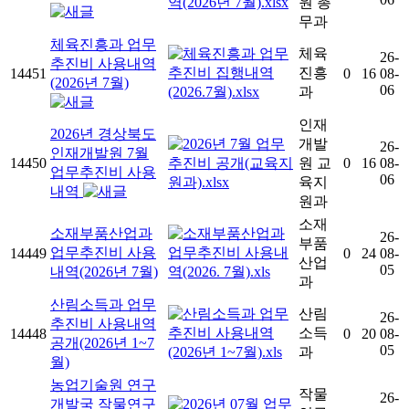
원 총
무과
체육진흥과 업무
체육
26-
추진비 사용내역
진흥
14451
0
16
08-
(2026년 7월)
06
과
인재
2026년 경상북도
개발
26-
인재개발원 7월
14450
원 교
0
16
08-
업무추진비 사용
06
육지
내역
원과
소재
소재부품산업과
26-
부품
업무추진비 사용
14449
0
24
08-
산업
05
내역(2026년 7월)
과
산림소득과 업무
산림
26-
추진비 사용내역
소득
14448
0
20
08-
공개(2026년 1~7
05
과
월)
농업기술원 연구
작물
26-
개발국 작물연구