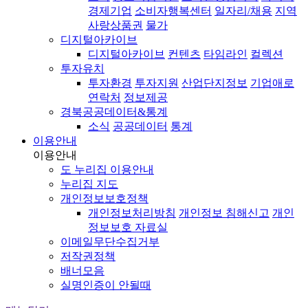
경제기업
소비자행복센터
일자리/채용
지역
사랑상품권
물가
디지털아카이브
디지털아카이브
컨텐츠
타임라인
컬렉션
투자유치
투자환경
투자지원
산업단지정보
기업애로
연락처
정보제공
경북공공데이터&통계
소식
공공데이터
통계
이용안내
이용안내
도 누리집 이용안내
누리집 지도
개인정보보호정책
개인정보처리방침
개인정보 침해신고
개인
정보보호 자료실
이메일무단수집거부
저작권정책
배너모음
실명인증이 안될때