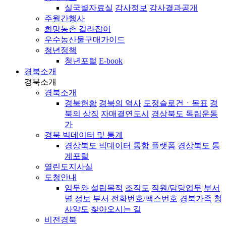
실국별자료실
감사정보
감사결과공개
주월간행사
희망농촌 길라잡이
우수농산물구매가이드
청년정책
청년포털
E-book
경북소개
경북소개
경북소개
경북현황
경북의 역사
도정슬로건ㆍ목표
경
북의 상징
자매결연도시
경상북도 독립운동
가
경북 빅데이터 및 통계
경상북도 빅데이터 통합 플랫폼
경상북도 통
계포털
열린도지사실
도청안내
임무와 설립목적
조직도
직원/담당업무
부서
별 정보
부서 전화번호/팩스번호
경북가족
청
사약도
찾아오시는 길
비전경북