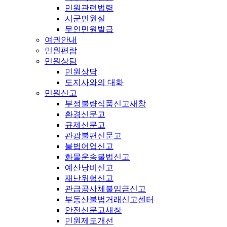
민원관련법령
시군민원실
무인민원발급
여권안내
민원편람
민원상담
민원상담
도지사와의 대화
민원신고
부정불량식품신고
새창
환경신문고
규제신문고
관광불편신문고
불법어업신고
화물운송불법신고
예산낭비신고
재난위험신고
관급공사체불임금신고
부동산불법거래신고센터
안전신문고
새창
민원제도개선