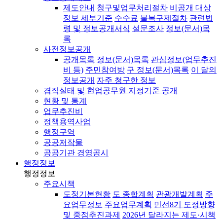
제도안내
청구및업무처리절차
비공개 대상
정보 세부기준
수수료
불복구제절차
관련법
령 및 정보공개서식
설문조사
정보(문서)목
록
사전정보공개
공개목록
정보(문서)목록
관심정보(업무추진
비 등)
주민참여방
구 정보(문서)목록
이 달의
정보공개
자주 청구한 정보
겸직실태 및 현업공무원 지정기준 공개
현황 및 통계
업무추진비
정책용역사업
행정구역
공공저작물
공공기관 경영공시
행정정보
행정정보
주요시책
도정기본현황
도 종합계획
관광개발계획
주
요업무정보
주요업무계획
민선8기 도정방향
및 중점추진과제
2026년 달라지는 제도·시책