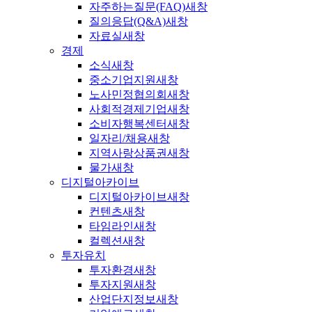
자주하는질문(FAQ)
새창
질의응답(Q&A)
새창
자료실
새창
경제
소식
새창
중소기업지원
새창
노사민정협의회
새창
사회적경제기업
새창
소비자행복센터
새창
일자리/채용
새창
지역사랑상품권
새창
물가
새창
디지털아카이브
디지털아카이브
새창
컨텐츠
새창
타임라인
새창
컬렉션
새창
투자유치
투자환경
새창
투자지원
새창
산업단지정보
새창