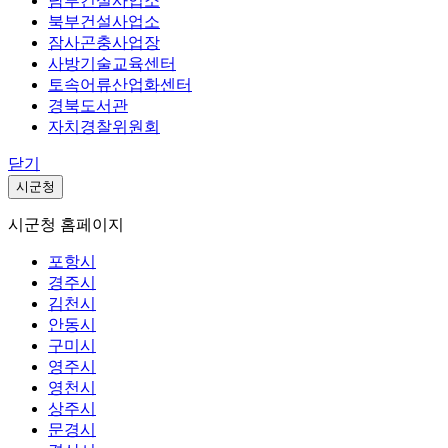
남부건설사업소
북부건설사업소
잠사곤충사업장
사방기술교육센터
토속어류산업화센터
경북도서관
자치경찰위원회
닫기
시군청
시군청 홈페이지
포항시
경주시
김천시
안동시
구미시
영주시
영천시
상주시
문경시