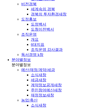
비전경북
세계속의 경북
경북의 투자환경
새창
도정홍보
도정백서
도청이전백서
조직운영
개요
6대지표
조직운영 감사결과
독서경영 k창
분야별정보
분야별정보
예산/재정/계약/세금
소식
새창
세금
새창
계약정보공개
새창
주민참여예산
새창
재정정보
새창
농업/축산
소식
새창