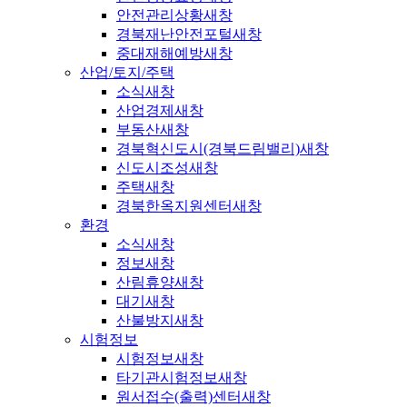
안전관리상황
새창
경북재난안전포털
새창
중대재해예방
새창
산업/토지/주택
소식
새창
산업경제
새창
부동산
새창
경북혁신도시(경북드림밸리)
새창
신도시조성
새창
주택
새창
경북한옥지원센터
새창
환경
소식
새창
정보
새창
산림휴양
새창
대기
새창
산불방지
새창
시험정보
시험정보
새창
타기관시험정보
새창
원서접수(출력)센터
새창