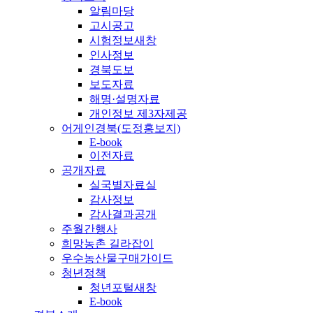
알림마당
고시공고
시험정보
새창
인사정보
경북도보
보도자료
해명·설명자료
개인정보 제3자제공
어게인경북(도정홍보지)
E-book
이전자료
공개자료
실국별자료실
감사정보
감사결과공개
주월간행사
희망농촌 길라잡이
우수농산물구매가이드
청년정책
청년포털
새창
E-book