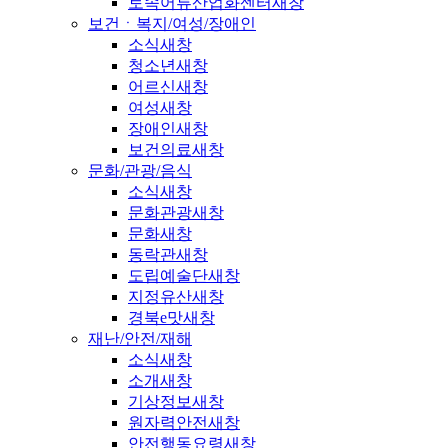
토속어류산업화센터
새창
보건ㆍ복지/여성/장애인
소식
새창
청소년
새창
어르신
새창
여성
새창
장애인
새창
보건의료
새창
문화/관광/음식
소식
새창
문화관광
새창
문화
새창
동락관
새창
도립예술단
새창
지정유산
새창
경북e맛
새창
재난/안전/재해
소식
새창
소개
새창
기상정보
새창
원자력안전
새창
안전행동요령
새창