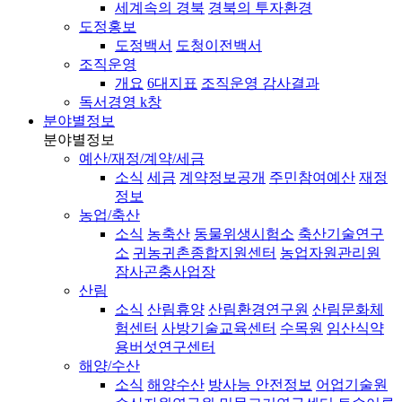
세계속의 경북
경북의 투자환경
도정홍보
도정백서
도청이전백서
조직운영
개요
6대지표
조직운영 감사결과
독서경영 k창
분야별정보
분야별정보
예산/재정/계약/세금
소식
세금
계약정보공개
주민참여예산
재정
정보
농업/축산
소식
농축산
동물위생시험소
축산기술연구
소
귀농귀촌종합지원센터
농업자원관리원
잠사곤충사업장
산림
소식
산림휴양
산림환경연구원
산림문화체
험센터
사방기술교육센터
수목원
임산식약
용버섯연구센터
해양/수산
소식
해양수산
방사능 안전정보
어업기술원