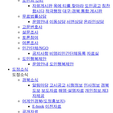
도민의 소리
자유게시판
옥에 티를 찾아라
도민공고
칭찬
합시다
적극행정
대구·경북 통합 게시판
무료법률상담
운영안내
이동상담
서면상담
온라인상담
고문변호사
설문조사
토론참여
여론조사
민간단체/NGO
공지사항
비영리민간단체등록
자료실
도민행복제안
운영안내
도민행복제안
도정소식
도정소식
경북소식
알림마당
고시공고
시험정보
인사정보
경북
도보
보도자료
해명·설명자료
개인정보 제3
자제공
어게인경북(도정홍보지)
E-book
이전자료
공개자료