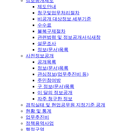
정보공개제도
제도안내
청구및업무처리절차
비공개 대상정보 세부기준
수수료
불복구제절차
관련법령 및 정보공개서식
새창
설문조사
정보(문서)목록
사전정보공개
공개목록
정보(문서)목록
관심정보(업무추진비 등)
주민참여방
구 정보(문서)목록
이 달의 정보공개
자주 청구한 정보
겸직실태 및 현업공무원 지정기준 공개
현황 및 통계
업무추진비
정책용역사업
행정구역