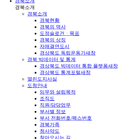
경북소개
경북소개
경북소개
경북현황
경북의 역사
도정슬로건ㆍ목표
경북의 상징
자매결연도시
경상북도 독립운동가
새창
경북 빅데이터 및 통계
경상북도 빅데이터 통합 플랫폼
새창
경상북도 통계포털
새창
열린도지사실
도청안내
임무와 설립목적
조직도
직원/담당업무
부서별 정보
부서 전화번호/팩스번호
경북가족
청사약도
찾아오시는 길