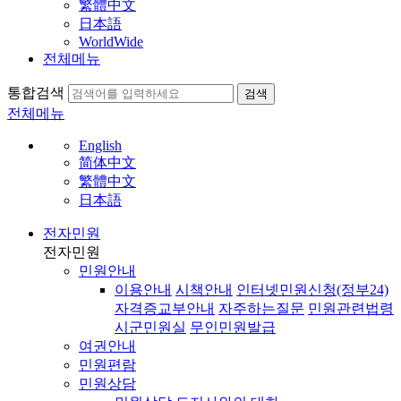
繁體中文
日本語
WorldWide
전체메뉴
통합검색
검색
전체메뉴
English
简体中文
繁體中文
日本語
전자민원
전자민원
민원안내
이용안내
시책안내
인터넷민원신청(정부24)
자격증교부안내
자주하는질문
민원관련법령
시군민원실
무인민원발급
여권안내
민원편람
민원상담