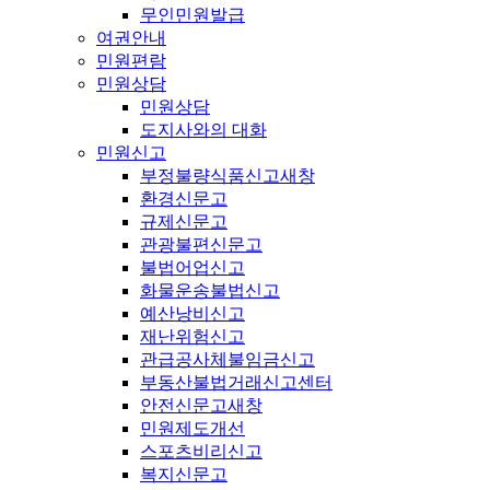
무인민원발급
여권안내
민원편람
민원상담
민원상담
도지사와의 대화
민원신고
부정불량식품신고
새창
환경신문고
규제신문고
관광불편신문고
불법어업신고
화물운송불법신고
예산낭비신고
재난위험신고
관급공사체불임금신고
부동산불법거래신고센터
안전신문고
새창
민원제도개선
스포츠비리신고
복지신문고