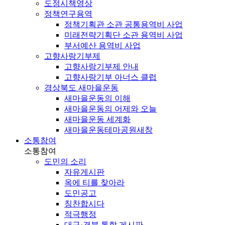
도정시책영상
정책연구용역
정책기획관 소관 공통용역비 사업
미래전략기획단 소관 용역비 사업
부서예산 용역비 사업
고향사랑기부제
고향사랑기부제 안내
고향사랑기부 아너스 클럽
경상북도 새마을운동
새마을운동의 이해
새마을운동의 어제와 오늘
새마을운동 세계화
새마을운동테마공원
새창
소통참여
소통참여
도민의 소리
자유게시판
옥에 티를 찾아라
도민공고
칭찬합시다
적극행정
대구·경북 통합 게시판