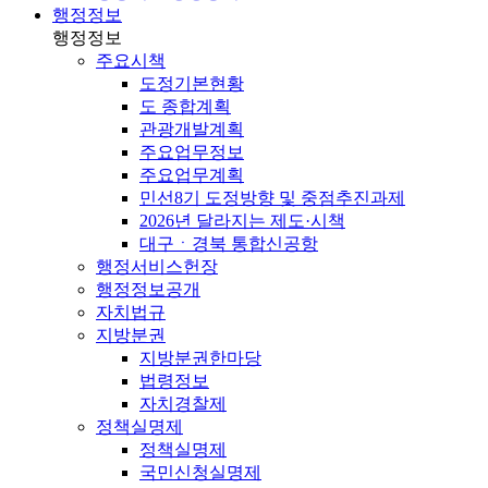
행정정보
행정정보
주요시책
도정기본현황
도 종합계획
관광개발계획
주요업무정보
주요업무계획
민선8기 도정방향 및 중점추진과제
2026년 달라지는 제도·시책
대구ㆍ경북 통합신공항
행정서비스헌장
행정정보공개
자치법규
지방분권
지방분권한마당
법령정보
자치경찰제
정책실명제
정책실명제
국민신청실명제