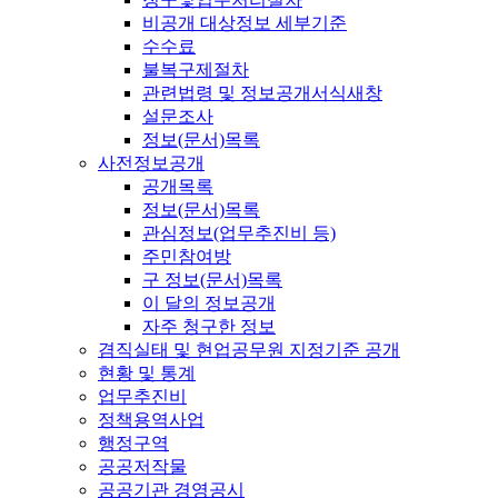
비공개 대상정보 세부기준
수수료
불복구제절차
관련법령 및 정보공개서식
새창
설문조사
정보(문서)목록
사전정보공개
공개목록
정보(문서)목록
관심정보(업무추진비 등)
주민참여방
구 정보(문서)목록
이 달의 정보공개
자주 청구한 정보
겸직실태 및 현업공무원 지정기준 공개
현황 및 통계
업무추진비
정책용역사업
행정구역
공공저작물
공공기관 경영공시