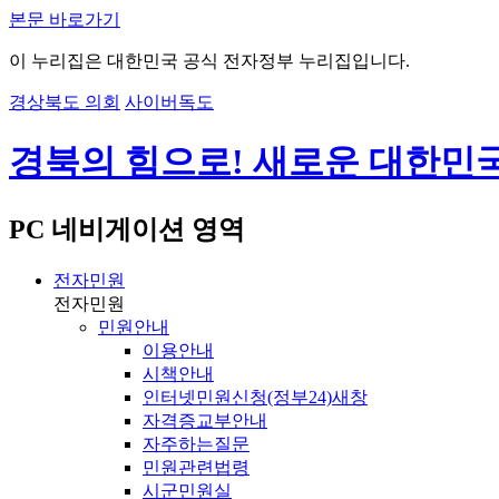
본문 바로가기
이 누리집은 대한민국 공식 전자정부 누리집입니다.
경상북도 의회
사이버독도
경북의 힘으로! 새로운 대한민
PC 네비게이션 영역
전자민원
전자민원
민원안내
이용안내
시책안내
인터넷민원신청(정부24)
새창
자격증교부안내
자주하는질문
민원관련법령
시군민원실