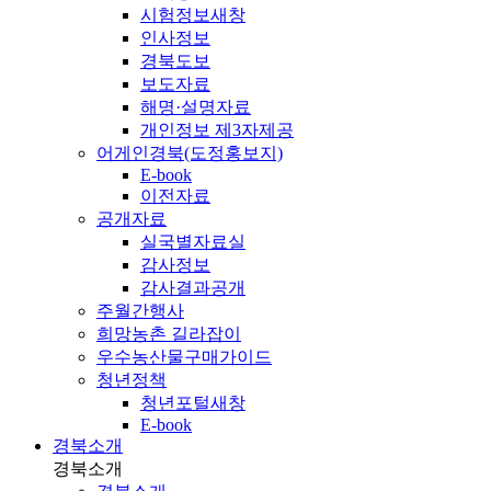
시험정보
새창
인사정보
경북도보
보도자료
해명·설명자료
개인정보 제3자제공
어게인경북(도정홍보지)
E-book
이전자료
공개자료
실국별자료실
감사정보
감사결과공개
주월간행사
희망농촌 길라잡이
우수농산물구매가이드
청년정책
청년포털
새창
E-book
경북소개
경북소개