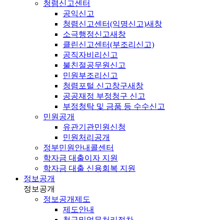
청렴신고센터
공익신고
청렴신고센터(익명신고)
새창
소극행정신고
새창
클린신고센터(부조리신고)
공직자비리신고
불친절공무원신고
민원부조리신고
청렴포털 신고창구
새창
공공재정 부정청구 신고
부정청탁 및 금품 등 수수신고
민원공개
유관기관민원신청
민원처리공개
정부민원안내콜센터
학자금 대출이자 지원
학자금 대출 신용회복 지원
정보공개
정보공개
정보공개제도
제도안내
청구및업무처리절차