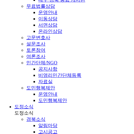
무료법률상담
운영안내
이동상담
서면상담
온라인상담
고문변호사
설문조사
토론참여
여론조사
민간단체/NGO
공지사항
비영리민간단체등록
자료실
도민행복제안
운영안내
도민행복제안
도정소식
도정소식
경북소식
알림마당
고시공고