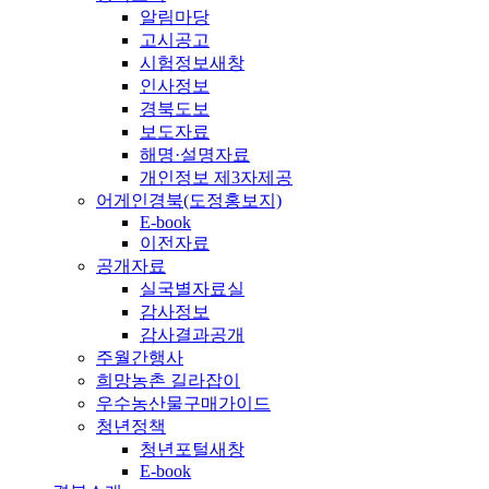
알림마당
고시공고
시험정보
새창
인사정보
경북도보
보도자료
해명·설명자료
개인정보 제3자제공
어게인경북(도정홍보지)
E-book
이전자료
공개자료
실국별자료실
감사정보
감사결과공개
주월간행사
희망농촌 길라잡이
우수농산물구매가이드
청년정책
청년포털
새창
E-book