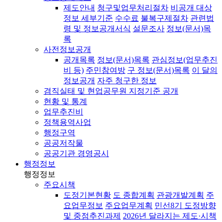
제도안내
청구및업무처리절차
비공개 대상
정보 세부기준
수수료
불복구제절차
관련법
령 및 정보공개서식
설문조사
정보(문서)목
록
사전정보공개
공개목록
정보(문서)목록
관심정보(업무추진
비 등)
주민참여방
구 정보(문서)목록
이 달의
정보공개
자주 청구한 정보
겸직실태 및 현업공무원 지정기준 공개
현황 및 통계
업무추진비
정책용역사업
행정구역
공공저작물
공공기관 경영공시
행정정보
행정정보
주요시책
도정기본현황
도 종합계획
관광개발계획
주
요업무정보
주요업무계획
민선8기 도정방향
및 중점추진과제
2026년 달라지는 제도·시책