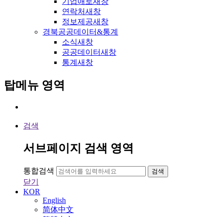
기업애로
새창
연락처
새창
정보제공
새창
경북공공데이터&통계
소식
새창
공공데이터
새창
통계
새창
탑메뉴 영역
검색
서브페이지 검색 영역
통합검색
검색
닫기
KOR
English
简体中文