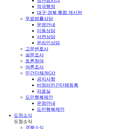
칭찬합시다
적극행정
대구·경북 통합 게시판
무료법률상담
운영안내
이동상담
서면상담
온라인상담
고문변호사
설문조사
토론참여
여론조사
민간단체/NGO
공지사항
비영리민간단체등록
자료실
도민행복제안
운영안내
도민행복제안
도정소식
도정소식
경북소식