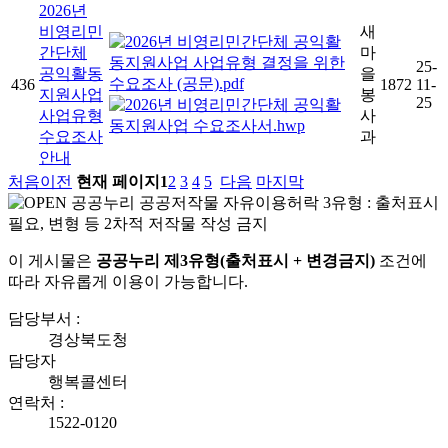
2026년
비영리민
새
간단체
마
25-
공익활동
을
436
1872
11-
지원사업
봉
25
사업유형
사
수요조사
과
안내
처음
이전
현재 페이지
1
2
3
4
5
다음
마지막
이 게시물은
공공누리 제3유형(출처표시 + 변경금지)
조건에
따라 자유롭게 이용이 가능합니다.
담당부서 :
경상북도청
담당자
행복콜센터
연락처 :
1522-0120