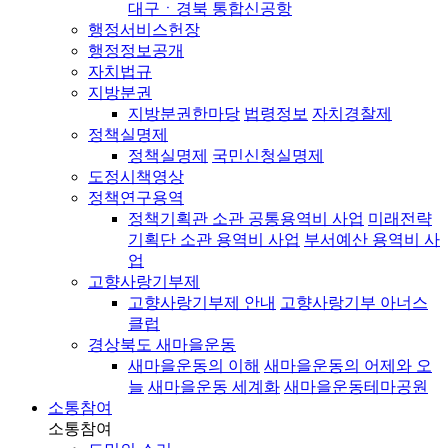
대구ㆍ경북 통합신공항
행정서비스헌장
행정정보공개
자치법규
지방분권
지방분권한마당
법령정보
자치경찰제
정책실명제
정책실명제
국민신청실명제
도정시책영상
정책연구용역
정책기획관 소관 공통용역비 사업
미래전략
기획단 소관 용역비 사업
부서예산 용역비 사
업
고향사랑기부제
고향사랑기부제 안내
고향사랑기부 아너스
클럽
경상북도 새마을운동
새마을운동의 이해
새마을운동의 어제와 오
늘
새마을운동 세계화
새마을운동테마공원
소통참여
소통참여