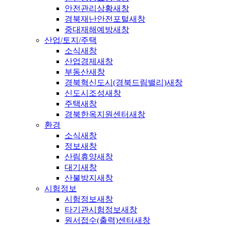
안전관리상황
새창
경북재난안전포털
새창
중대재해예방
새창
산업/토지/주택
소식
새창
산업경제
새창
부동산
새창
경북혁신도시(경북드림밸리)
새창
신도시조성
새창
주택
새창
경북한옥지원센터
새창
환경
소식
새창
정보
새창
산림휴양
새창
대기
새창
산불방지
새창
시험정보
시험정보
새창
타기관시험정보
새창
원서접수(출력)센터
새창