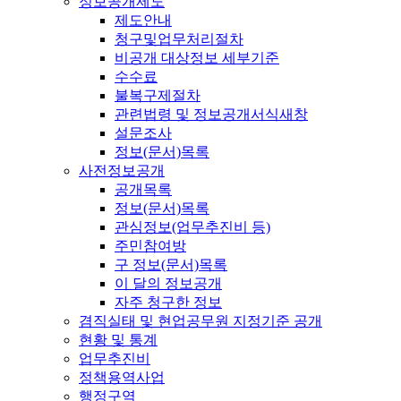
정보공개제도
제도안내
청구및업무처리절차
비공개 대상정보 세부기준
수수료
불복구제절차
관련법령 및 정보공개서식
새창
설문조사
정보(문서)목록
사전정보공개
공개목록
정보(문서)목록
관심정보(업무추진비 등)
주민참여방
구 정보(문서)목록
이 달의 정보공개
자주 청구한 정보
겸직실태 및 현업공무원 지정기준 공개
현황 및 통계
업무추진비
정책용역사업
행정구역