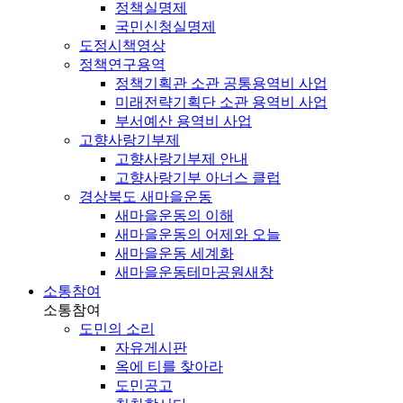
정책실명제
국민신청실명제
도정시책영상
정책연구용역
정책기획관 소관 공통용역비 사업
미래전략기획단 소관 용역비 사업
부서예산 용역비 사업
고향사랑기부제
고향사랑기부제 안내
고향사랑기부 아너스 클럽
경상북도 새마을운동
새마을운동의 이해
새마을운동의 어제와 오늘
새마을운동 세계화
새마을운동테마공원
새창
소통참여
소통참여
도민의 소리
자유게시판
옥에 티를 찾아라
도민공고