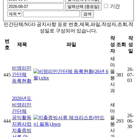
기간
달력선택 (종료일)
민간단체/NGO 공지사항 표로 번호,제목,파일,작성자,조회,작
성일로 구성되어 있습니다.
작
작
번
제목
파일
성
조회
성
호
자
일
새
마
비영리민
26-
을
간단체
445
381
07-
봉
03
등록현황
사
과
2026년도
비영리민
새
간단체
마
26-
공익활동
을
444
293
06-
지원사업
봉
30
지출증빙
사
서류 안
과