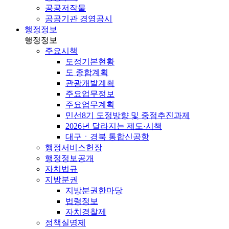
공공저작물
공공기관 경영공시
행정정보
행정정보
주요시책
도정기본현황
도 종합계획
관광개발계획
주요업무정보
주요업무계획
민선8기 도정방향 및 중점추진과제
2026년 달라지는 제도·시책
대구ㆍ경북 통합신공항
행정서비스헌장
행정정보공개
자치법규
지방분권
지방분권한마당
법령정보
자치경찰제
정책실명제