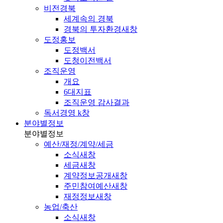
비전경북
세계속의 경북
경북의 투자환경
새창
도정홍보
도정백서
도청이전백서
조직운영
개요
6대지표
조직운영 감사결과
독서경영 k창
분야별정보
분야별정보
예산/재정/계약/세금
소식
새창
세금
새창
계약정보공개
새창
주민참여예산
새창
재정정보
새창
농업/축산
소식
새창