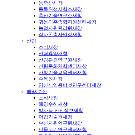
농축산
새창
동물위생시험소
새창
축산기술연구소
새창
귀농귀촌종합지원센터
새창
농업자원관리원
새창
잠사곤충사업장
새창
산림
소식
새창
산림휴양
새창
산림환경연구원
새창
산림문화체험센터
새창
사방기술교육센터
새창
수목원
새창
임산식약용버섯연구센터
새창
해양/수산
소식
새창
해양수산
새창
방사능 안전정보
새창
어업기술원
새창
수산자원연구원
새창
민물고기연구센터
새창