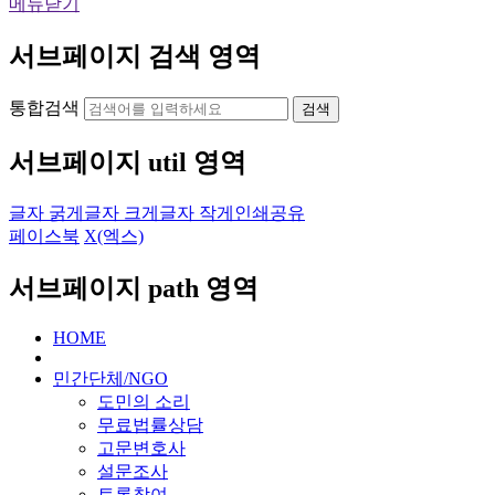
메뉴닫기
서브페이지 검색 영역
통합검색
검색
서브페이지 util 영역
글자 굵게
글자 크게
글자 작게
인쇄
공유
페이스북
X(엑스)
서브페이지 path 영역
HOME
민간단체/NGO
도민의 소리
무료법률상담
고문변호사
설문조사
토론참여