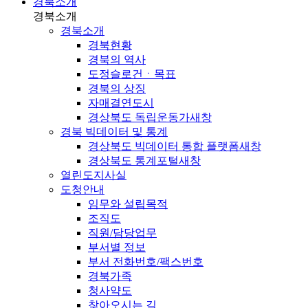
경북소개
경북소개
경북소개
경북현황
경북의 역사
도정슬로건ㆍ목표
경북의 상징
자매결연도시
경상북도 독립운동가
새창
경북 빅데이터 및 통계
경상북도 빅데이터 통합 플랫폼
새창
경상북도 통계포털
새창
열린도지사실
도청안내
임무와 설립목적
조직도
직원/담당업무
부서별 정보
부서 전화번호/팩스번호
경북가족
청사약도
찾아오시는 길