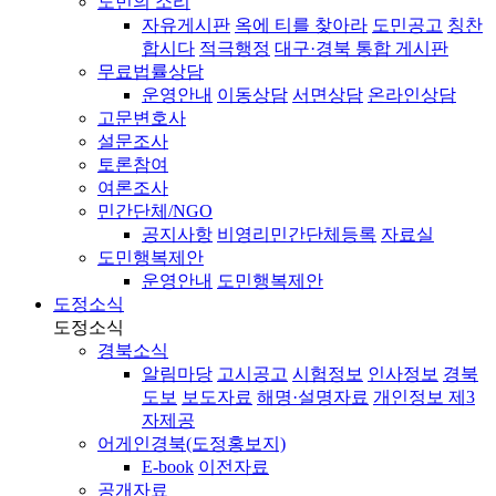
도민의 소리
자유게시판
옥에 티를 찾아라
도민공고
칭찬
합시다
적극행정
대구·경북 통합 게시판
무료법률상담
운영안내
이동상담
서면상담
온라인상담
고문변호사
설문조사
토론참여
여론조사
민간단체/NGO
공지사항
비영리민간단체등록
자료실
도민행복제안
운영안내
도민행복제안
도정소식
도정소식
경북소식
알림마당
고시공고
시험정보
인사정보
경북
도보
보도자료
해명·설명자료
개인정보 제3
자제공
어게인경북(도정홍보지)
E-book
이전자료
공개자료