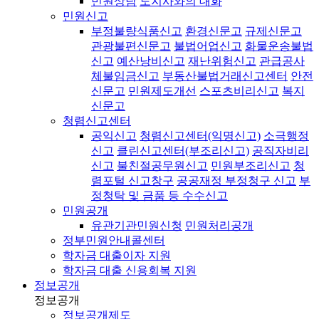
민원상담
도지사와의 대화
민원신고
부정불량식품신고
환경신문고
규제신문고
관광불편신문고
불법어업신고
화물운송불법
신고
예산낭비신고
재난위험신고
관급공사
체불임금신고
부동산불법거래신고센터
안전
신문고
민원제도개선
스포츠비리신고
복지
신문고
청렴신고센터
공익신고
청렴신고센터(익명신고)
소극행정
신고
클린신고센터(부조리신고)
공직자비리
신고
불친절공무원신고
민원부조리신고
청
렴포털 신고창구
공공재정 부정청구 신고
부
정청탁 및 금품 등 수수신고
민원공개
유관기관민원신청
민원처리공개
정부민원안내콜센터
학자금 대출이자 지원
학자금 대출 신용회복 지원
정보공개
정보공개
정보공개제도