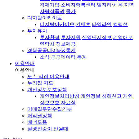
경제기업
소비자행복센터
일자리/채용
지역
사랑상품권
물가
디지털아카이브
디지털아카이브
컨텐츠
타임라인
컬렉션
투자유치
투자환경
투자지원
산업단지정보
기업애로
연락처
정보제공
경북공공데이터&통계
소식
공공데이터
통계
이용안내
이용안내
도 누리집 이용안내
누리집 지도
개인정보보호정책
개인정보처리방침
개인정보 침해신고
개인
정보보호 자료실
이메일무단수집거부
저작권정책
배너모음
실명인증이 안될때