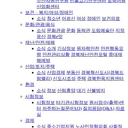
수산자원연구원
민물고기연구센터
토속어류
산업화센터
보건ㆍ복지/여성/장애인
소식
청소년
어르신
여성
장애인
보건의료
문화/관광/음식
소식
문화관광
문화
동락관
도립예술단
지정
유산
경북e맛
재난/안전/재해
소식
소개
기상정보
원자력안전
안전행동요
령
안전관리상황
경북재난안전포털
중대재
해예방
산업/토지/주택
소식
산업경제
부동산
경북혁신도시(경북드
림밸리)
신도시조성
주택
경북한옥지원센터
환경
소식
정보
산림휴양
대기
산불방지
시험정보
시험정보
타기관시험정보
원서접수(출력)센
터
자주하는질문(FAQ)
질의응답(Q&A)
자료
실
경제
소식
중소기업지원
노사민정협의회
사회적