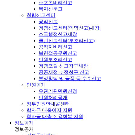
스포츠비리신고
복지신문고
청렴신고센터
공익신고
청렴신고센터(익명신고)
새창
소극행정신고
새창
클린신고센터(부조리신고)
공직자비리신고
불친절공무원신고
민원부조리신고
청렴포털 신고창구
새창
공공재정 부정청구 신고
부정청탁 및 금품 등 수수신고
민원공개
유관기관민원신청
민원처리공개
정부민원안내콜센터
학자금 대출이자 지원
학자금 대출 신용회복 지원
정보공개
정보공개