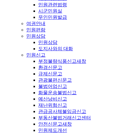
민원관련법령
시군민원실
무인민원발급
여권안내
민원편람
민원상담
민원상담
도지사와의 대화
민원신고
부정불량식품신고
새창
환경신문고
규제신문고
관광불편신문고
불법어업신고
화물운송불법신고
예산낭비신고
재난위험신고
관급공사체불임금신고
부동산불법거래신고센터
안전신문고
새창
민원제도개선