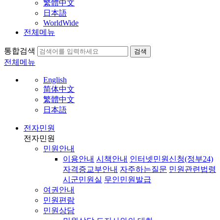
繁體中文
日本語
WorldWide
전체메뉴
통합검색
검색
전체메뉴
English
简体中文
繁體中文
日本語
전자민원
전자민원
민원안내
이용안내
시책안내
인터넷민원신청(정부24)
자격증교부안내
자주하는질문
민원관련법령
시군민원실
무인민원발급
여권안내
민원편람
민원상담