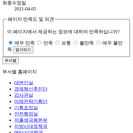
최종수정일
2021-04-05
페이지 만족도 및 의견
이 페이지에서 제공하는 정보에 대하여 만족하십니까?
매우 만족
만족
보통
불만족
매우 불만
족
부서별
부서별 홈페이지
대변인실
경제혁신추진단
감사관실
미래전략기획단
기획조정실
안전행정실
저출생극복본부
지방시대정책국
메타AI과학국