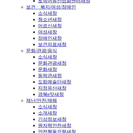
토속어류산업화센터
새창
보건ㆍ복지/여성/장애인
소식
새창
청소년
새창
어르신
새창
여성
새창
장애인
새창
보건의료
새창
문화/관광/음식
소식
새창
문화관광
새창
문화
새창
동락관
새창
도립예술단
새창
지정유산
새창
경북e맛
새창
재난/안전/재해
소식
새창
소개
새창
기상정보
새창
원자력안전
새창
안전행동요령
새창