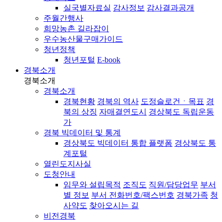
실국별자료실
감사정보
감사결과공개
주월간행사
희망농촌 길라잡이
우수농산물구매가이드
청년정책
청년포털
E-book
경북소개
경북소개
경북소개
경북현황
경북의 역사
도정슬로건ㆍ목표
경
북의 상징
자매결연도시
경상북도 독립운동
가
경북 빅데이터 및 통계
경상북도 빅데이터 통합 플랫폼
경상북도 통
계포털
열린도지사실
도청안내
임무와 설립목적
조직도
직원/담당업무
부서
별 정보
부서 전화번호/팩스번호
경북가족
청
사약도
찾아오시는 길
비전경북