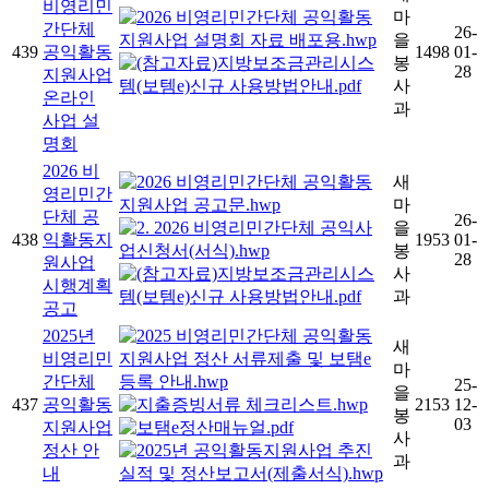
비영리민
마
간단체
26-
을
439
공익활동
1498
01-
봉
28
지원사업
사
온라인
과
사업 설
명회
2026 비
새
영리민간
마
단체 공
26-
을
438
익활동지
1953
01-
봉
28
원사업
사
시행계획
과
공고
2025년
새
비영리민
마
간단체
25-
을
437
공익활동
2153
12-
봉
03
지원사업
사
정산 안
과
내