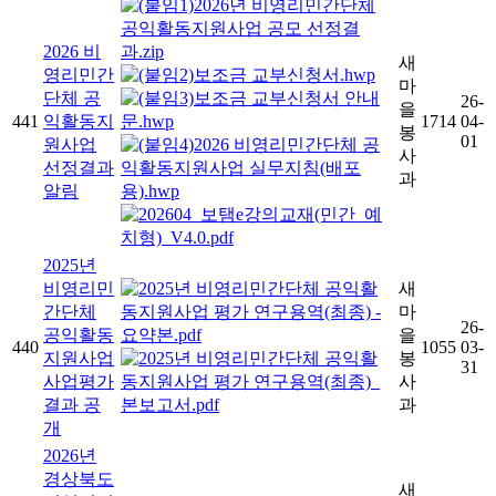
2026 비
새
영리민간
마
단체 공
26-
을
441
익활동지
1714
04-
봉
01
원사업
사
선정결과
과
알림
2025년
비영리민
새
간단체
마
26-
공익활동
을
440
1055
03-
지원사업
봉
31
사업평가
사
결과 공
과
개
2026년
경상북도
새