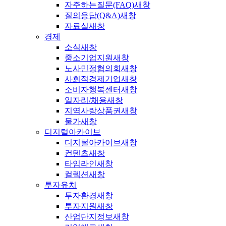
자주하는질문(FAQ)
새창
질의응답(Q&A)
새창
자료실
새창
경제
소식
새창
중소기업지원
새창
노사민정협의회
새창
사회적경제기업
새창
소비자행복센터
새창
일자리/채용
새창
지역사랑상품권
새창
물가
새창
디지털아카이브
디지털아카이브
새창
컨텐츠
새창
타임라인
새창
컬렉션
새창
투자유치
투자환경
새창
투자지원
새창
산업단지정보
새창