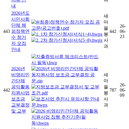
내
2026년도
새
시민사회
마
단체 해
26-
을
443
외정책연
442
06-
봉
23
수 참가
사
자 모집
과
안내
2026년
비영리민
새
간단체
마
26-
공익활동
을
442
787
06-
지원사업
봉
09
보조금
사
교부결정
과
및 교부