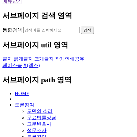
메뉴닫기
서브페이지 검색 영역
통합검색
검색
서브페이지 util 영역
글자 굵게
글자 크게
글자 작게
인쇄
공유
페이스북
X(엑스)
서브페이지 path 영역
HOME
토론참여
도민의 소리
무료법률상담
고문변호사
설문조사
토론참여