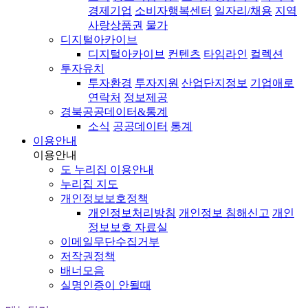
경제기업
소비자행복센터
일자리/채용
지역
사랑상품권
물가
디지털아카이브
디지털아카이브
컨텐츠
타임라인
컬렉션
투자유치
투자환경
투자지원
산업단지정보
기업애로
연락처
정보제공
경북공공데이터&통계
소식
공공데이터
통계
이용안내
이용안내
도 누리집 이용안내
누리집 지도
개인정보보호정책
개인정보처리방침
개인정보 침해신고
개인
정보보호 자료실
이메일무단수집거부
저작권정책
배너모음
실명인증이 안될때