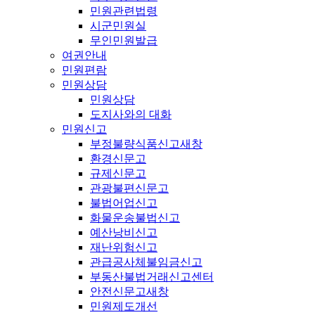
민원관련법령
시군민원실
무인민원발급
여권안내
민원편람
민원상담
민원상담
도지사와의 대화
민원신고
부정불량식품신고
새창
환경신문고
규제신문고
관광불편신문고
불법어업신고
화물운송불법신고
예산낭비신고
재난위험신고
관급공사체불임금신고
부동산불법거래신고센터
안전신문고
새창
민원제도개선