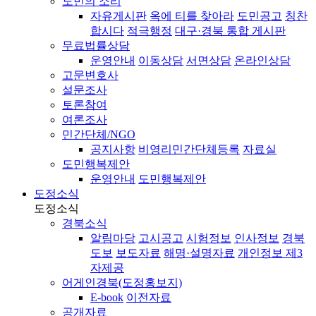
도민의 소리
자유게시판
옥에 티를 찾아라
도민공고
칭찬
합시다
적극행정
대구·경북 통합 게시판
무료법률상담
운영안내
이동상담
서면상담
온라인상담
고문변호사
설문조사
토론참여
여론조사
민간단체/NGO
공지사항
비영리민간단체등록
자료실
도민행복제안
운영안내
도민행복제안
도정소식
도정소식
경북소식
알림마당
고시공고
시험정보
인사정보
경북
도보
보도자료
해명·설명자료
개인정보 제3
자제공
어게인경북(도정홍보지)
E-book
이전자료
공개자료