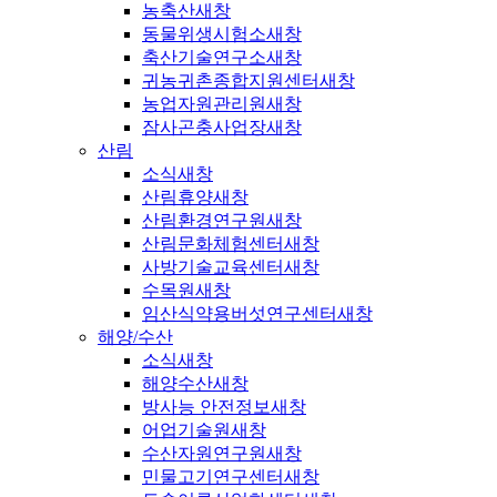
농축산
새창
동물위생시험소
새창
축산기술연구소
새창
귀농귀촌종합지원센터
새창
농업자원관리원
새창
잠사곤충사업장
새창
산림
소식
새창
산림휴양
새창
산림환경연구원
새창
산림문화체험센터
새창
사방기술교육센터
새창
수목원
새창
임산식약용버섯연구센터
새창
해양/수산
소식
새창
해양수산
새창
방사능 안전정보
새창
어업기술원
새창
수산자원연구원
새창
민물고기연구센터
새창