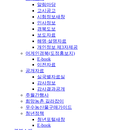
알림마당
고시공고
시험정보
새창
인사정보
경북도보
보도자료
해명·설명자료
개인정보 제3자제공
어게인경북(도정홍보지)
E-book
이전자료
공개자료
실국별자료실
감사정보
감사결과공개
주월간행사
희망농촌 길라잡이
우수농산물구매가이드
청년정책
청년포털
새창
E-book