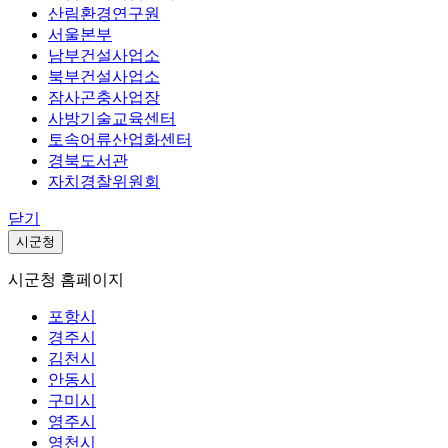
산림환경연구원
서울본부
남부건설사업소
북부건설사업소
잠사곤충사업장
사방기술교육센터
토속어류산업화센터
경북도서관
자치경찰위원회
닫기
시군청
시군청 홈페이지
포항시
경주시
김천시
안동시
구미시
영주시
영천시