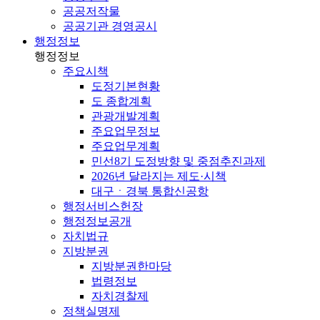
공공저작물
공공기관 경영공시
행정정보
행정정보
주요시책
도정기본현황
도 종합계획
관광개발계획
주요업무정보
주요업무계획
민선8기 도정방향 및 중점추진과제
2026년 달라지는 제도·시책
대구ㆍ경북 통합신공항
행정서비스헌장
행정정보공개
자치법규
지방분권
지방분권한마당
법령정보
자치경찰제
정책실명제