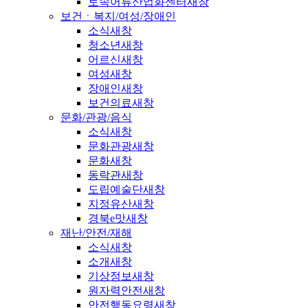
토속어류산업화센터
새창
보건ㆍ복지/여성/장애인
소식
새창
청소년
새창
어르신
새창
여성
새창
장애인
새창
보건의료
새창
문화/관광/음식
소식
새창
문화관광
새창
문화
새창
동락관
새창
도립예술단
새창
지정유산
새창
경북e맛
새창
재난/안전/재해
소식
새창
소개
새창
기상정보
새창
원자력안전
새창
안전행동요령
새창