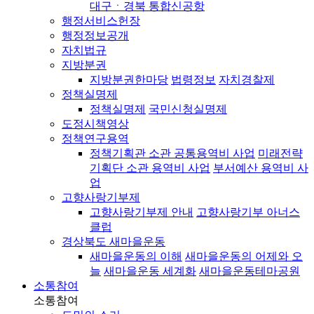
대구ㆍ경북 통합신공항
행정서비스헌장
행정정보공개
자치법규
지방분권
지방분권한마당
법령정보
자치경찰제
정책실명제
정책실명제
국민신청실명제
도정시책영상
정책연구용역
정책기획관 소관 공통용역비 사업
미래전략
기획단 소관 용역비 사업
부서예산 용역비 사
업
고향사랑기부제
고향사랑기부제 안내
고향사랑기부 아너스
클럽
경상북도 새마을운동
새마을운동의 이해
새마을운동의 어제와 오
늘
새마을운동 세계화
새마을운동테마공원
소통참여
소통참여