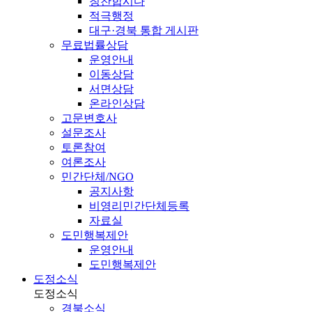
칭찬합시다
적극행정
대구·경북 통합 게시판
무료법률상담
운영안내
이동상담
서면상담
온라인상담
고문변호사
설문조사
토론참여
여론조사
민간단체/NGO
공지사항
비영리민간단체등록
자료실
도민행복제안
운영안내
도민행복제안
도정소식
도정소식
경북소식