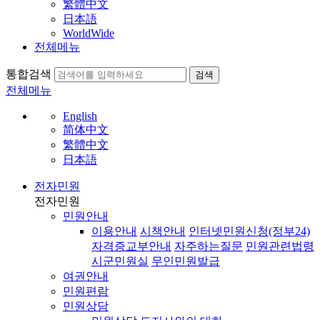
繁體中文
日本語
WorldWide
전체메뉴
통합검색
검색
전체메뉴
English
简体中文
繁體中文
日本語
전자민원
전자민원
민원안내
이용안내
시책안내
인터넷민원신청(정부24)
자격증교부안내
자주하는질문
민원관련법령
시군민원실
무인민원발급
여권안내
민원편람
민원상담