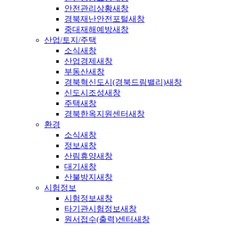
안전관리상황
새창
경북재난안전포털
새창
중대재해예방
새창
산업/토지/주택
소식
새창
산업경제
새창
부동산
새창
경북혁신도시(경북드림밸리)
새창
신도시조성
새창
주택
새창
경북한옥지원센터
새창
환경
소식
새창
정보
새창
산림휴양
새창
대기
새창
산불방지
새창
시험정보
시험정보
새창
타기관시험정보
새창
원서접수(출력)센터
새창