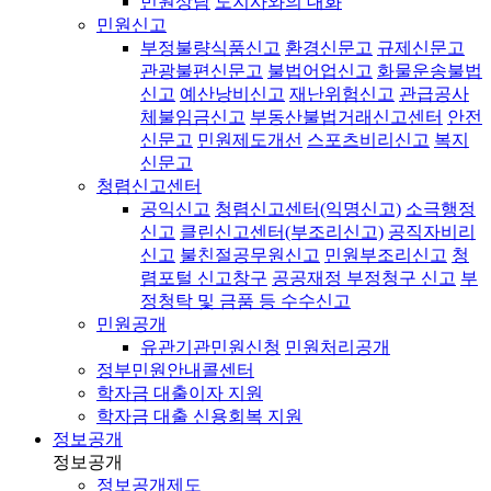
민원상담
도지사와의 대화
민원신고
부정불량식품신고
환경신문고
규제신문고
관광불편신문고
불법어업신고
화물운송불법
신고
예산낭비신고
재난위험신고
관급공사
체불임금신고
부동산불법거래신고센터
안전
신문고
민원제도개선
스포츠비리신고
복지
신문고
청렴신고센터
공익신고
청렴신고센터(익명신고)
소극행정
신고
클린신고센터(부조리신고)
공직자비리
신고
불친절공무원신고
민원부조리신고
청
렴포털 신고창구
공공재정 부정청구 신고
부
정청탁 및 금품 등 수수신고
민원공개
유관기관민원신청
민원처리공개
정부민원안내콜센터
학자금 대출이자 지원
학자금 대출 신용회복 지원
정보공개
정보공개
정보공개제도