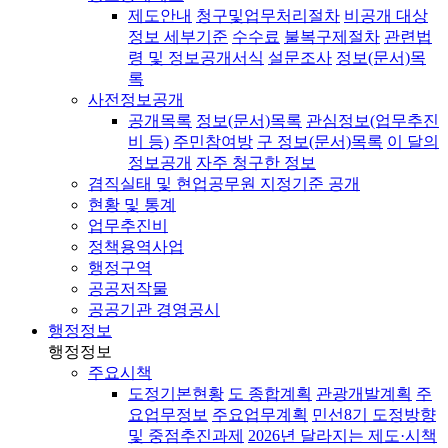
제도안내
청구및업무처리절차
비공개 대상
정보 세부기준
수수료
불복구제절차
관련법
령 및 정보공개서식
설문조사
정보(문서)목
록
사전정보공개
공개목록
정보(문서)목록
관심정보(업무추진
비 등)
주민참여방
구 정보(문서)목록
이 달의
정보공개
자주 청구한 정보
겸직실태 및 현업공무원 지정기준 공개
현황 및 통계
업무추진비
정책용역사업
행정구역
공공저작물
공공기관 경영공시
행정정보
행정정보
주요시책
도정기본현황
도 종합계획
관광개발계획
주
요업무정보
주요업무계획
민선8기 도정방향
및 중점추진과제
2026년 달라지는 제도·시책