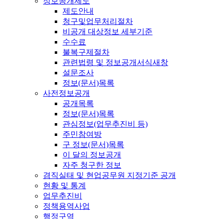
정보공개제도
제도안내
청구및업무처리절차
비공개 대상정보 세부기준
수수료
불복구제절차
관련법령 및 정보공개서식
새창
설문조사
정보(문서)목록
사전정보공개
공개목록
정보(문서)목록
관심정보(업무추진비 등)
주민참여방
구 정보(문서)목록
이 달의 정보공개
자주 청구한 정보
겸직실태 및 현업공무원 지정기준 공개
현황 및 통계
업무추진비
정책용역사업
행정구역