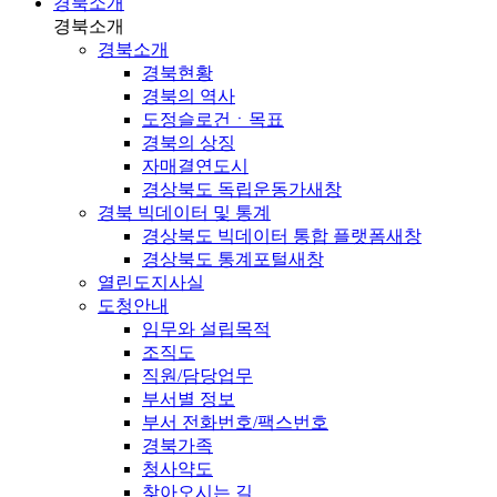
경북소개
경북소개
경북소개
경북현황
경북의 역사
도정슬로건ㆍ목표
경북의 상징
자매결연도시
경상북도 독립운동가
새창
경북 빅데이터 및 통계
경상북도 빅데이터 통합 플랫폼
새창
경상북도 통계포털
새창
열린도지사실
도청안내
임무와 설립목적
조직도
직원/담당업무
부서별 정보
부서 전화번호/팩스번호
경북가족
청사약도
찾아오시는 길