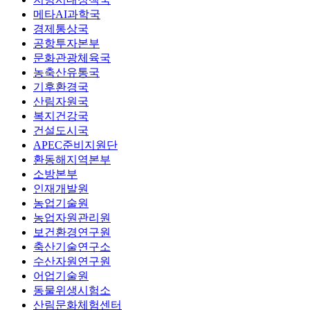
메타AI과학국
경제통상국
공항투자본부
문화관광체육국
농축산유통국
기후환경국
산림자원국
복지건강국
건설도시국
APEC준비지원단
환동해지역본부
소방본부
인재개발원
농업기술원
농업자원관리원
보건환경연구원
축산기술연구소
수산자원연구원
어업기술원
동물위생시험소
산림문화체험센터