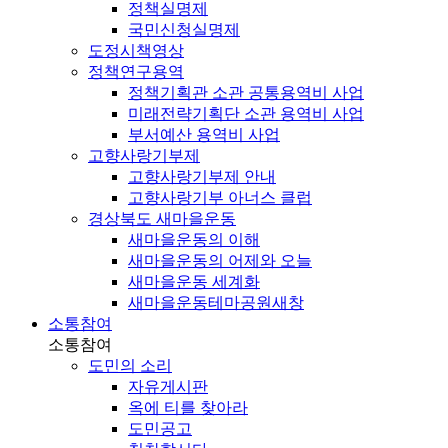
정책실명제
국민신청실명제
도정시책영상
정책연구용역
정책기획관 소관 공통용역비 사업
미래전략기획단 소관 용역비 사업
부서예산 용역비 사업
고향사랑기부제
고향사랑기부제 안내
고향사랑기부 아너스 클럽
경상북도 새마을운동
새마을운동의 이해
새마을운동의 어제와 오늘
새마을운동 세계화
새마을운동테마공원
새창
소통참여
소통참여
도민의 소리
자유게시판
옥에 티를 찾아라
도민공고