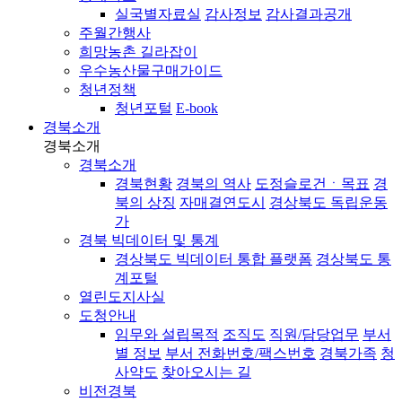
실국별자료실
감사정보
감사결과공개
주월간행사
희망농촌 길라잡이
우수농산물구매가이드
청년정책
청년포털
E-book
경북소개
경북소개
경북소개
경북현황
경북의 역사
도정슬로건ㆍ목표
경
북의 상징
자매결연도시
경상북도 독립운동
가
경북 빅데이터 및 통계
경상북도 빅데이터 통합 플랫폼
경상북도 통
계포털
열린도지사실
도청안내
임무와 설립목적
조직도
직원/담당업무
부서
별 정보
부서 전화번호/팩스번호
경북가족
청
사약도
찾아오시는 길
비전경북