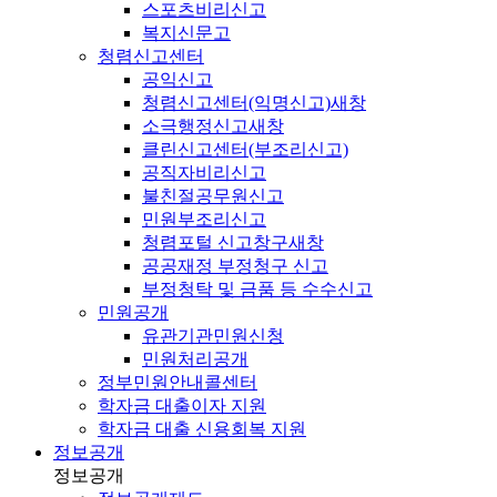
스포츠비리신고
복지신문고
청렴신고센터
공익신고
청렴신고센터(익명신고)
새창
소극행정신고
새창
클린신고센터(부조리신고)
공직자비리신고
불친절공무원신고
민원부조리신고
청렴포털 신고창구
새창
공공재정 부정청구 신고
부정청탁 및 금품 등 수수신고
민원공개
유관기관민원신청
민원처리공개
정부민원안내콜센터
학자금 대출이자 지원
학자금 대출 신용회복 지원
정보공개
정보공개