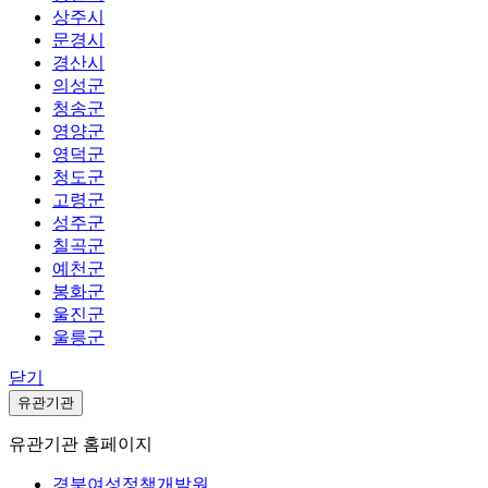
상주시
문경시
경산시
의성군
청송군
영양군
영덕군
청도군
고령군
성주군
칠곡군
예천군
봉화군
울진군
울릉군
닫기
유관기관
유관기관 홈페이지
경북여성정책개발원