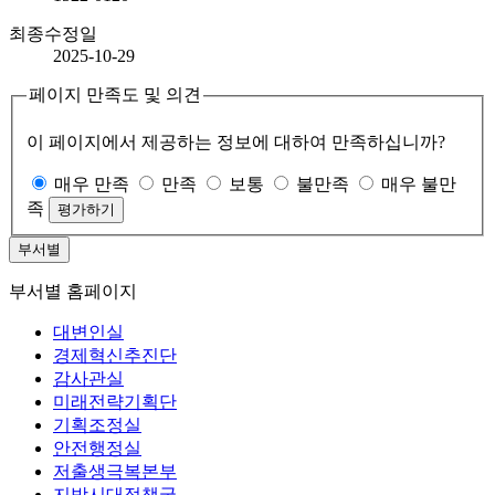
최종수정일
2025-10-29
페이지 만족도 및 의견
이 페이지에서 제공하는 정보에 대하여 만족하십니까?
매우 만족
만족
보통
불만족
매우 불만
족
부서별
부서별 홈페이지
대변인실
경제혁신추진단
감사관실
미래전략기획단
기획조정실
안전행정실
저출생극복본부
지방시대정책국