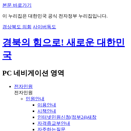
본문 바로가기
이 누리집은 대한민국 공식 전자정부 누리집입니다.
경상북도 의회
사이버독도
경북의 힘으로! 새로운 대한민
국
PC 네비게이션 영역
전자민원
전자민원
민원안내
이용안내
시책안내
인터넷민원신청(정부24)
새창
자격증교부안내
자주하는질문