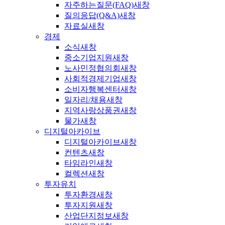
자주하는질문(FAQ)
새창
질의응답(Q&A)
새창
자료실
새창
경제
소식
새창
중소기업지원
새창
노사민정협의회
새창
사회적경제기업
새창
소비자행복센터
새창
일자리/채용
새창
지역사랑상품권
새창
물가
새창
디지털아카이브
디지털아카이브
새창
컨텐츠
새창
타임라인
새창
컬렉션
새창
투자유치
투자환경
새창
투자지원
새창
산업단지정보
새창