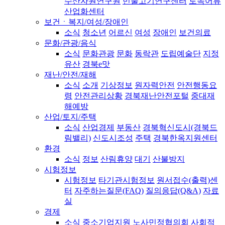
수산자원연구원
민물고기연구센터
토속어류
산업화센터
보건ㆍ복지/여성/장애인
소식
청소년
어르신
여성
장애인
보건의료
문화/관광/음식
소식
문화관광
문화
동락관
도립예술단
지정
유산
경북e맛
재난/안전/재해
소식
소개
기상정보
원자력안전
안전행동요
령
안전관리상황
경북재난안전포털
중대재
해예방
산업/토지/주택
소식
산업경제
부동산
경북혁신도시(경북드
림밸리)
신도시조성
주택
경북한옥지원센터
환경
소식
정보
산림휴양
대기
산불방지
시험정보
시험정보
타기관시험정보
원서접수(출력)센
터
자주하는질문(FAQ)
질의응답(Q&A)
자료
실
경제
소식
중소기업지원
노사민정협의회
사회적