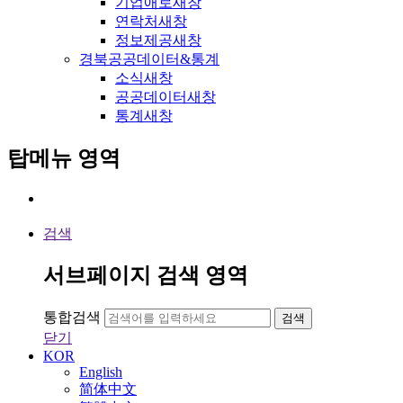
기업애로
새창
연락처
새창
정보제공
새창
경북공공데이터&통계
소식
새창
공공데이터
새창
통계
새창
탑메뉴 영역
검색
서브페이지 검색 영역
통합검색
검색
닫기
KOR
English
简体中文