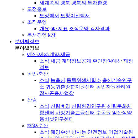
세계속의 경북
경북의 투자환경
도정홍보
도정백서
도청이전백서
조직운영
개요
6대지표
조직운영 감사결과
독서경영 k창
분야별정보
분야별정보
예산/재정/계약/세금
소식
세금
계약정보공개
주민참여예산
재정
정보
농업/축산
소식
농축산
동물위생시험소
축산기술연구
소
귀농귀촌종합지원센터
농업자원관리원
잠사곤충사업장
산림
소식
산림휴양
산림환경연구원
산림문화체
험센터
사방기술교육센터
수목원
임산식약
용버섯연구센터
해양/수산
소식
해양수산
방사능 안전정보
어업기술원