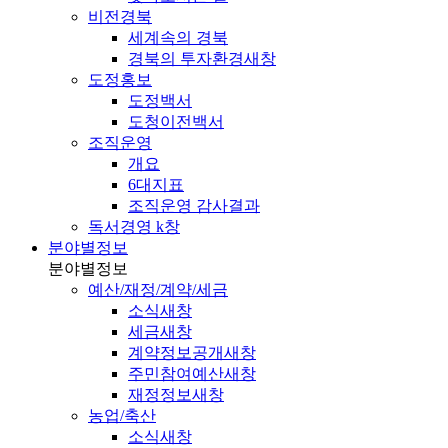
비전경북
세계속의 경북
경북의 투자환경
새창
도정홍보
도정백서
도청이전백서
조직운영
개요
6대지표
조직운영 감사결과
독서경영 k창
분야별정보
분야별정보
예산/재정/계약/세금
소식
새창
세금
새창
계약정보공개
새창
주민참여예산
새창
재정정보
새창
농업/축산
소식
새창