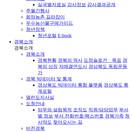
실국별자료실
감사정보
감사결과공개
주월간행사
희망농촌 길라잡이
우수농산물구매가이드
청년정책
청년포털
E-book
경북소개
경북소개
경북소개
경북현황
경북의 역사
도정슬로건ㆍ목표
경
북의 상징
자매결연도시
경상북도 독립운동
가
경북 빅데이터 및 통계
경상북도 빅데이터 통합 플랫폼
경상북도 통
계포털
열린도지사실
도청안내
임무와 설립목적
조직도
직원/담당업무
부서
별 정보
부서 전화번호/팩스번호
경북가족
청
사약도
찾아오시는 길
비전경북