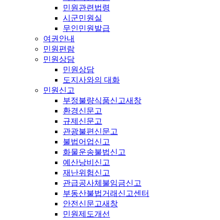
민원관련법령
시군민원실
무인민원발급
여권안내
민원편람
민원상담
민원상담
도지사와의 대화
민원신고
부정불량식품신고
새창
환경신문고
규제신문고
관광불편신문고
불법어업신고
화물운송불법신고
예산낭비신고
재난위험신고
관급공사체불임금신고
부동산불법거래신고센터
안전신문고
새창
민원제도개선