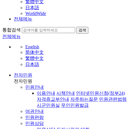
繁體中文
日本語
WorldWide
전체메뉴
통합검색
검색
전체메뉴
English
简体中文
繁體中文
日本語
전자민원
전자민원
민원안내
이용안내
시책안내
인터넷민원신청(정부24)
자격증교부안내
자주하는질문
민원관련법령
시군민원실
무인민원발급
여권안내
민원편람
민원상담