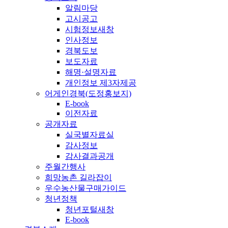
알림마당
고시공고
시험정보
새창
인사정보
경북도보
보도자료
해명·설명자료
개인정보 제3자제공
어게인경북(도정홍보지)
E-book
이전자료
공개자료
실국별자료실
감사정보
감사결과공개
주월간행사
희망농촌 길라잡이
우수농산물구매가이드
청년정책
청년포털
새창
E-book