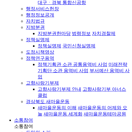
대구ㆍ경북 통합신공항
행정서비스헌장
행정정보공개
자치법규
지방분권
지방분권한마당
법령정보
자치경찰제
정책실명제
정책실명제
국민신청실명제
도정시책영상
정책연구용역
정책기획관 소관 공통용역비 사업
미래전략
기획단 소관 용역비 사업
부서예산 용역비 사
업
고향사랑기부제
고향사랑기부제 안내
고향사랑기부 아너스
클럽
경상북도 새마을운동
새마을운동의 이해
새마을운동의 어제와 오
늘
새마을운동 세계화
새마을운동테마공원
소통참여
소통참여