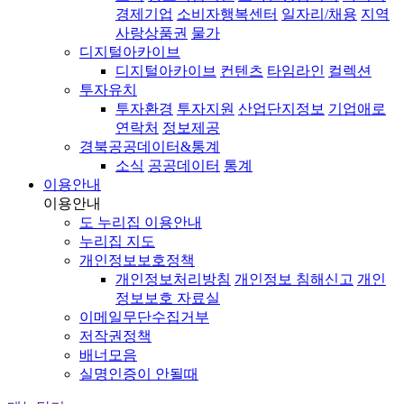
경제기업
소비자행복센터
일자리/채용
지역
사랑상품권
물가
디지털아카이브
디지털아카이브
컨텐츠
타임라인
컬렉션
투자유치
투자환경
투자지원
산업단지정보
기업애로
연락처
정보제공
경북공공데이터&통계
소식
공공데이터
통계
이용안내
이용안내
도 누리집 이용안내
누리집 지도
개인정보보호정책
개인정보처리방침
개인정보 침해신고
개인
정보보호 자료실
이메일무단수집거부
저작권정책
배너모음
실명인증이 안될때