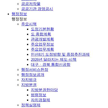
공공저작물
공공기관 경영공시
행정정보
행정정보
주요시책
도정기본현황
도 종합계획
관광개발계획
주요업무정보
주요업무계획
민선8기 도정방향 및 중점추진과제
2026년 달라지는 제도·시책
대구ㆍ경북 통합신공항
행정서비스헌장
행정정보공개
자치법규
지방분권
지방분권한마당
법령정보
자치경찰제
정책실명제