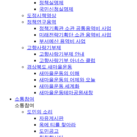
정책실명제
국민신청실명제
도정시책영상
정책연구용역
정책기획관 소관 공통용역비 사업
미래전략기획단 소관 용역비 사업
부서예산 용역비 사업
고향사랑기부제
고향사랑기부제 안내
고향사랑기부 아너스 클럽
경상북도 새마을운동
새마을운동의 이해
새마을운동의 어제와 오늘
새마을운동 세계화
새마을운동테마공원
새창
소통참여
소통참여
도민의 소리
자유게시판
옥에 티를 찾아라
도민공고