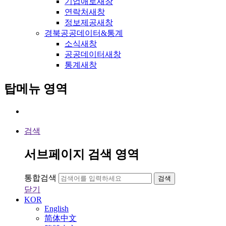
기업애로
새창
연락처
새창
정보제공
새창
경북공공데이터&통계
소식
새창
공공데이터
새창
통계
새창
탑메뉴 영역
검색
서브페이지 검색 영역
통합검색
검색
닫기
KOR
English
简体中文