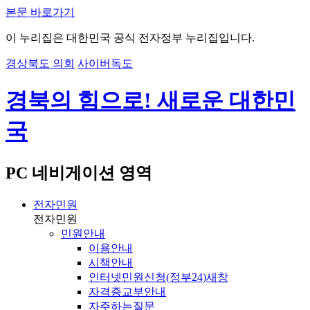
본문 바로가기
이 누리집은 대한민국 공식 전자정부 누리집입니다.
경상북도 의회
사이버독도
경북의 힘으로! 새로운 대한민
국
PC 네비게이션 영역
전자민원
전자민원
민원안내
이용안내
시책안내
인터넷민원신청(정부24)
새창
자격증교부안내
자주하는질문