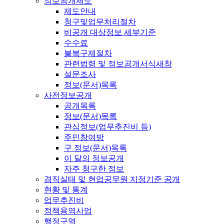
정보공개제도
제도안내
청구및업무처리절차
비공개 대상정보 세부기준
수수료
불복구제절차
관련법령 및 정보공개서식
새창
설문조사
정보(문서)목록
사전정보공개
공개목록
정보(문서)목록
관심정보(업무추진비 등)
주민참여방
구 정보(문서)목록
이 달의 정보공개
자주 청구한 정보
겸직실태 및 현업공무원 지정기준 공개
현황 및 통계
업무추진비
정책용역사업
행정구역