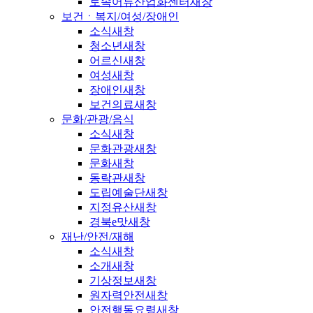
토속어류산업화센터
새창
보건ㆍ복지/여성/장애인
소식
새창
청소년
새창
어르신
새창
여성
새창
장애인
새창
보건의료
새창
문화/관광/음식
소식
새창
문화관광
새창
문화
새창
동락관
새창
도립예술단
새창
지정유산
새창
경북e맛
새창
재난/안전/재해
소식
새창
소개
새창
기상정보
새창
원자력안전
새창
안전행동요령
새창