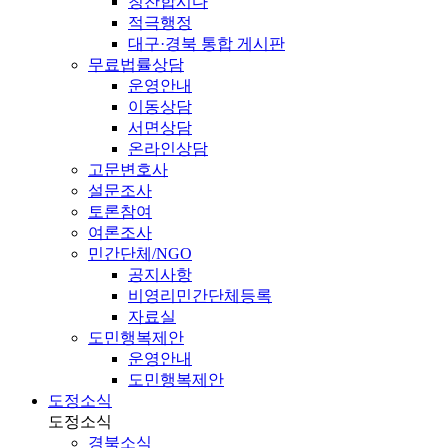
칭찬합시다
적극행정
대구·경북 통합 게시판
무료법률상담
운영안내
이동상담
서면상담
온라인상담
고문변호사
설문조사
토론참여
여론조사
민간단체/NGO
공지사항
비영리민간단체등록
자료실
도민행복제안
운영안내
도민행복제안
도정소식
도정소식
경북소식