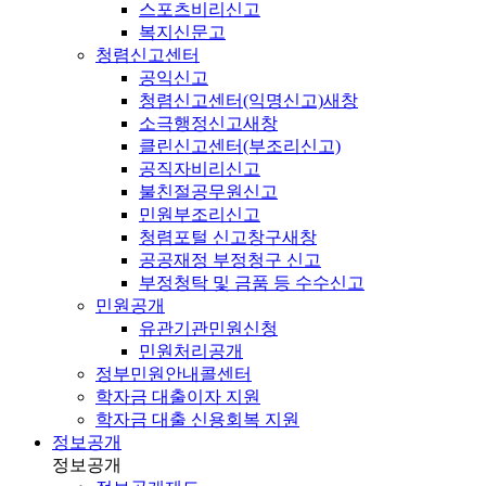
스포츠비리신고
복지신문고
청렴신고센터
공익신고
청렴신고센터(익명신고)
새창
소극행정신고
새창
클린신고센터(부조리신고)
공직자비리신고
불친절공무원신고
민원부조리신고
청렴포털 신고창구
새창
공공재정 부정청구 신고
부정청탁 및 금품 등 수수신고
민원공개
유관기관민원신청
민원처리공개
정부민원안내콜센터
학자금 대출이자 지원
학자금 대출 신용회복 지원
정보공개
정보공개