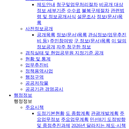
제도안내
청구및업무처리절차
비공개 대상
정보 세부기준
수수료
불복구제절차
관련법
령 및 정보공개서식
설문조사
정보(문서)목
록
사전정보공개
공개목록
정보(문서)목록
관심정보(업무추진
비 등)
주민참여방
구 정보(문서)목록
이 달의
정보공개
자주 청구한 정보
겸직실태 및 현업공무원 지정기준 공개
현황 및 통계
업무추진비
정책용역사업
행정구역
공공저작물
공공기관 경영공시
행정정보
행정정보
주요시책
도정기본현황
도 종합계획
관광개발계획
주
요업무정보
주요업무계획
민선8기 도정방향
및 중점추진과제
2026년 달라지는 제도·시책