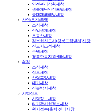
안전관리상황
새창
경북재난안전포털
새창
중대재해예방
새창
산업/토지/주택
소식
새창
산업경제
새창
부동산
새창
경북혁신도시(경북드림밸리)
새창
신도시조성
새창
주택
새창
경북한옥지원센터
새창
환경
소식
새창
정보
새창
산림휴양
새창
대기
새창
산불방지
새창
시험정보
시험정보
새창
타기관시험정보
새창
원서접수(출력)센터
새창