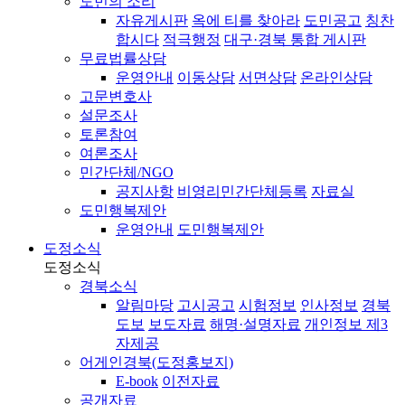
도민의 소리
자유게시판
옥에 티를 찾아라
도민공고
칭찬
합시다
적극행정
대구·경북 통합 게시판
무료법률상담
운영안내
이동상담
서면상담
온라인상담
고문변호사
설문조사
토론참여
여론조사
민간단체/NGO
공지사항
비영리민간단체등록
자료실
도민행복제안
운영안내
도민행복제안
도정소식
도정소식
경북소식
알림마당
고시공고
시험정보
인사정보
경북
도보
보도자료
해명·설명자료
개인정보 제3
자제공
어게인경북(도정홍보지)
E-book
이전자료
공개자료