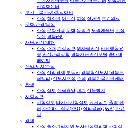
수산자원연구원
민물고기연구센터
토속어류
산업화센터
보건ㆍ복지/여성/장애인
소식
청소년
어르신
여성
장애인
보건의료
문화/관광/음식
소식
문화관광
문화
동락관
도립예술단
지정
유산
경북e맛
재난/안전/재해
소식
소개
기상정보
원자력안전
안전행동요
령
안전관리상황
경북재난안전포털
중대재
해예방
산업/토지/주택
소식
산업경제
부동산
경북혁신도시(경북드
림밸리)
신도시조성
주택
경북한옥지원센터
환경
소식
정보
산림휴양
대기
산불방지
시험정보
시험정보
타기관시험정보
원서접수(출력)센
터
자주하는질문(FAQ)
질의응답(Q&A)
자료
실
경제
소식
중소기업지원
노사민정협의회
사회적