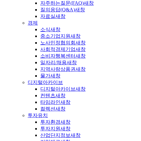
자주하는질문(FAQ)
새창
질의응답(Q&A)
새창
자료실
새창
경제
소식
새창
중소기업지원
새창
노사민정협의회
새창
사회적경제기업
새창
소비자행복센터
새창
일자리/채용
새창
지역사랑상품권
새창
물가
새창
디지털아카이브
디지털아카이브
새창
컨텐츠
새창
타임라인
새창
컬렉션
새창
투자유치
투자환경
새창
투자지원
새창
산업단지정보
새창