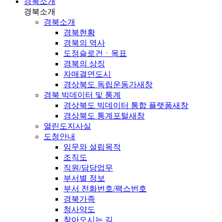
경북소개
경북소개
경북소개
경북현황
경북의 역사
도정슬로건ㆍ목표
경북의 상징
자매결연도시
경상북도 독립운동가
새창
경북 빅데이터 및 통계
경상북도 빅데이터 통합 플랫폼
새창
경상북도 통계포털
새창
열린도지사실
도청안내
임무와 설립목적
조직도
직원/담당업무
부서별 정보
부서 전화번호/팩스번호
경북가족
청사약도
찾아오시는 길