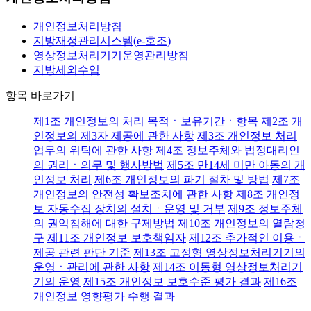
개인정보처리방침
지방재정관리시스템(e-호조)
영상정보처리기기운영관리방침
지방세외수입
항목 바로가기
제1조
개인정보의 처리 목적ㆍ보유기간ㆍ항목
제2조
개
인정보의 제3자 제공에 관한 사항
제3조
개인정보 처리
업무의 위탁에 관한 사항
제4조
정보주체와 법정대리인
의 권리ㆍ의무 및 행사방법
제5조
만14세 미만 아동의 개
인정보 처리
제6조
개인정보의 파기 절차 및 방법
제7조
개인정보의 안전성 확보조치에 관한 사항
제8조
개인정
보 자동수집 장치의 설치ㆍ운영 및 거부
제9조
정보주체
의 권익침해에 대한 구제방법
제10조
개인정보의 열람청
구
제11조
개인정보 보호책임자
제12조
추가적인 이용ㆍ
제공 관련 판단 기준
제13조
고정형 영상정보처리기기의
운영ㆍ관리에 관한 사항
제14조
이동형 영상정보처리기
기의 운영
제15조
개인정보 보호수준 평가 결과
제16조
개인정보 영향평가 수행 결과