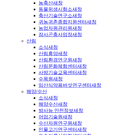
농축산
새창
동물위생시험소
새창
축산기술연구소
새창
귀농귀촌종합지원센터
새창
농업자원관리원
새창
잠사곤충사업장
새창
산림
소식
새창
산림휴양
새창
산림환경연구원
새창
산림문화체험센터
새창
사방기술교육센터
새창
수목원
새창
임산식약용버섯연구센터
새창
해양/수산
소식
새창
해양수산
새창
방사능 안전정보
새창
어업기술원
새창
수산자원연구원
새창
민물고기연구센터
새창