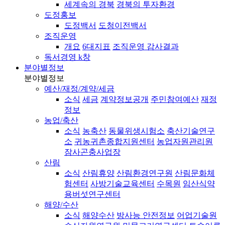
세계속의 경북
경북의 투자환경
도정홍보
도정백서
도청이전백서
조직운영
개요
6대지표
조직운영 감사결과
독서경영 k창
분야별정보
분야별정보
예산/재정/계약/세금
소식
세금
계약정보공개
주민참여예산
재정
정보
농업/축산
소식
농축산
동물위생시험소
축산기술연구
소
귀농귀촌종합지원센터
농업자원관리원
잠사곤충사업장
산림
소식
산림휴양
산림환경연구원
산림문화체
험센터
사방기술교육센터
수목원
임산식약
용버섯연구센터
해양/수산
소식
해양수산
방사능 안전정보
어업기술원