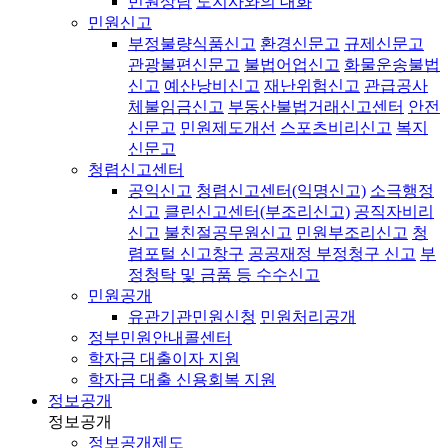
민원상담
도지사와의 대화
민원신고
부정불량식품신고
환경신문고
규제신문고
관광불편신문고
불법어업신고
화물운송불법
신고
예산낭비신고
재난위험신고
관급공사
체불임금신고
부동산불법거래신고센터
안전
신문고
민원제도개선
스포츠비리신고
복지
신문고
청렴신고센터
공익신고
청렴신고센터(익명신고)
소극행정
신고
클린신고센터(부조리신고)
공직자비리
신고
불친절공무원신고
민원부조리신고
청
렴포털 신고창구
공공재정 부정청구 신고
부
정청탁 및 금품 등 수수신고
민원공개
유관기관민원신청
민원처리공개
정부민원안내콜센터
학자금 대출이자 지원
학자금 대출 신용회복 지원
정보공개
정보공개
정보공개제도