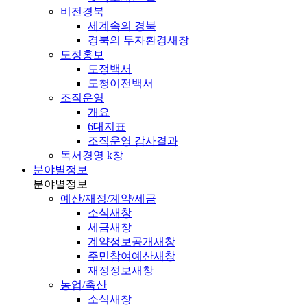
비전경북
세계속의 경북
경북의 투자환경
새창
도정홍보
도정백서
도청이전백서
조직운영
개요
6대지표
조직운영 감사결과
독서경영 k창
분야별정보
분야별정보
예산/재정/계약/세금
소식
새창
세금
새창
계약정보공개
새창
주민참여예산
새창
재정정보
새창
농업/축산
소식
새창