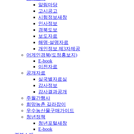
알림마당
고시공고
시험정보
새창
인사정보
경북도보
보도자료
해명·설명자료
개인정보 제3자제공
어게인경북(도정홍보지)
E-book
이전자료
공개자료
실국별자료실
감사정보
감사결과공개
주월간행사
희망농촌 길라잡이
우수농산물구매가이드
청년정책
청년포털
새창
E-book