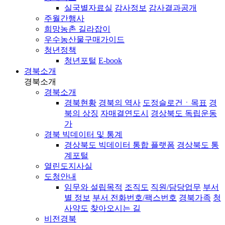
실국별자료실
감사정보
감사결과공개
주월간행사
희망농촌 길라잡이
우수농산물구매가이드
청년정책
청년포털
E-book
경북소개
경북소개
경북소개
경북현황
경북의 역사
도정슬로건ㆍ목표
경
북의 상징
자매결연도시
경상북도 독립운동
가
경북 빅데이터 및 통계
경상북도 빅데이터 통합 플랫폼
경상북도 통
계포털
열린도지사실
도청안내
임무와 설립목적
조직도
직원/담당업무
부서
별 정보
부서 전화번호/팩스번호
경북가족
청
사약도
찾아오시는 길
비전경북