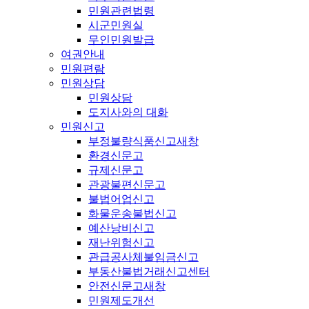
민원관련법령
시군민원실
무인민원발급
여권안내
민원편람
민원상담
민원상담
도지사와의 대화
민원신고
부정불량식품신고
새창
환경신문고
규제신문고
관광불편신문고
불법어업신고
화물운송불법신고
예산낭비신고
재난위험신고
관급공사체불임금신고
부동산불법거래신고센터
안전신문고
새창
민원제도개선