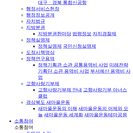
대구ㆍ경북 통합신공항
행정서비스헌장
행정정보공개
자치법규
지방분권
지방분권한마당
법령정보
자치경찰제
정책실명제
정책실명제
국민신청실명제
도정시책영상
정책연구용역
정책기획관 소관 공통용역비 사업
미래전략
기획단 소관 용역비 사업
부서예산 용역비 사
업
고향사랑기부제
고향사랑기부제 안내
고향사랑기부 아너스
클럽
경상북도 새마을운동
새마을운동의 이해
새마을운동의 어제와 오
늘
새마을운동 세계화
새마을운동테마공원
소통참여
소통참여