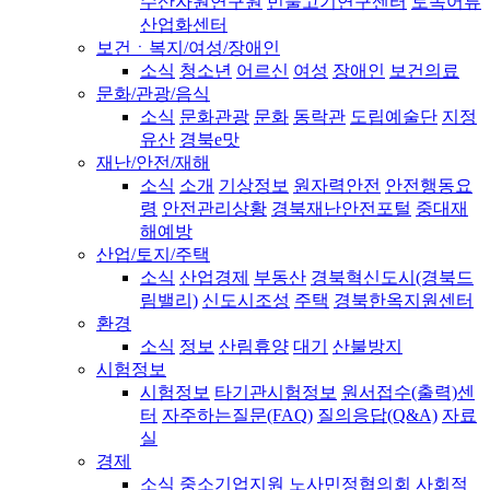
수산자원연구원
민물고기연구센터
토속어류
산업화센터
보건ㆍ복지/여성/장애인
소식
청소년
어르신
여성
장애인
보건의료
문화/관광/음식
소식
문화관광
문화
동락관
도립예술단
지정
유산
경북e맛
재난/안전/재해
소식
소개
기상정보
원자력안전
안전행동요
령
안전관리상황
경북재난안전포털
중대재
해예방
산업/토지/주택
소식
산업경제
부동산
경북혁신도시(경북드
림밸리)
신도시조성
주택
경북한옥지원센터
환경
소식
정보
산림휴양
대기
산불방지
시험정보
시험정보
타기관시험정보
원서접수(출력)센
터
자주하는질문(FAQ)
질의응답(Q&A)
자료
실
경제
소식
중소기업지원
노사민정협의회
사회적