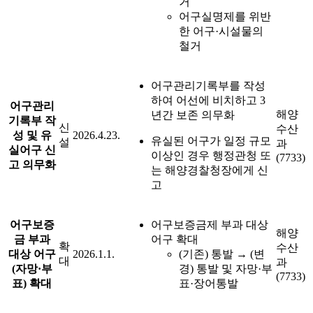
거
어구실명제를 위반
한 어구·시설물의
철거
어구관리기록부를 작성
하여 어선에 비치하고 3
어구관리
해양
년간 보존 의무화
기록부 작
신
수산
성 및 유
2026.4.23.
유실된 어구가 일정 규모
설
과
실어구 신
이상인 경우 행정관청 또
(7733)
고 의무화
는 해양경찰청장에게 신
고
어구보증
어구보증금제 부과 대상
해양
금 부과
어구 확대
확
수산
대상 어구
2026.1.1.
(기존) 통발 → (변
대
과
(자망·부
경) 통발 및 자망·부
(7733)
표) 확대
표·장어통발