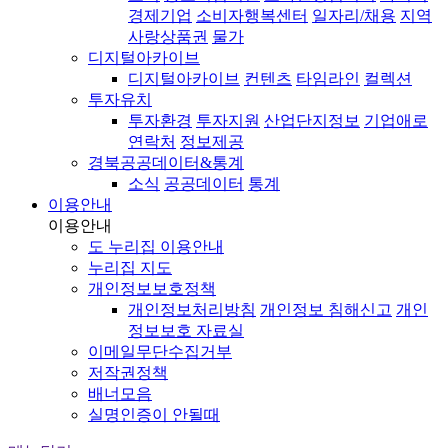
경제기업
소비자행복센터
일자리/채용
지역
사랑상품권
물가
디지털아카이브
디지털아카이브
컨텐츠
타임라인
컬렉션
투자유치
투자환경
투자지원
산업단지정보
기업애로
연락처
정보제공
경북공공데이터&통계
소식
공공데이터
통계
이용안내
이용안내
도 누리집 이용안내
누리집 지도
개인정보보호정책
개인정보처리방침
개인정보 침해신고
개인
정보보호 자료실
이메일무단수집거부
저작권정책
배너모음
실명인증이 안될때