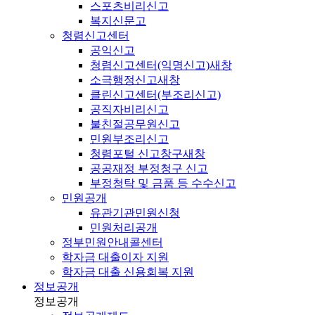
스포츠비리신고
복지신문고
청렴신고센터
공익신고
청렴신고센터(익명신고)
새창
소극행정신고
새창
클린신고센터(부조리신고)
공직자비리신고
불친절공무원신고
민원부조리신고
청렴포털 신고창구
새창
공공재정 부정청구 신고
부정청탁 및 금품 등 수수신고
민원공개
유관기관민원신청
민원처리공개
정부민원안내콜센터
학자금 대출이자 지원
학자금 대출 신용회복 지원
정보공개
정보공개