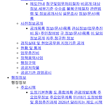
제도안내
청구및업무처리절차
비공개 대상
정보 세부기준
수수료
불복구제절차
관련법
령 및 정보공개서식
설문조사
정보(문서)목
록
사전정보공개
공개목록
정보(문서)목록
관심정보(업무추진
비 등)
주민참여방
구 정보(문서)목록
이 달의
정보공개
자주 청구한 정보
겸직실태 및 현업공무원 지정기준 공개
현황 및 통계
업무추진비
정책용역사업
행정구역
공공저작물
공공기관 경영공시
행정정보
행정정보
주요시책
도정기본현황
도 종합계획
관광개발계획
주
요업무정보
주요업무계획
민선8기 도정방향
및 중점추진과제
2026년 달라지는 제도·시책