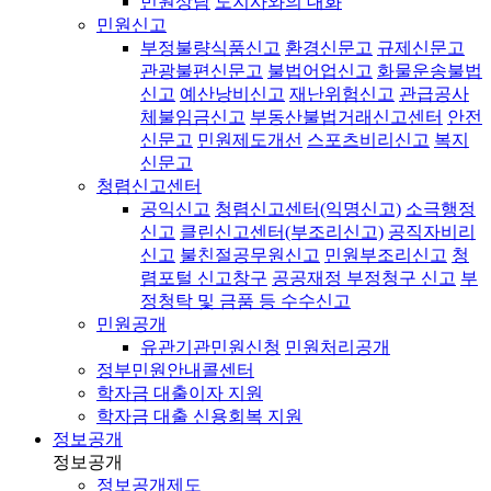
민원상담
도지사와의 대화
민원신고
부정불량식품신고
환경신문고
규제신문고
관광불편신문고
불법어업신고
화물운송불법
신고
예산낭비신고
재난위험신고
관급공사
체불임금신고
부동산불법거래신고센터
안전
신문고
민원제도개선
스포츠비리신고
복지
신문고
청렴신고센터
공익신고
청렴신고센터(익명신고)
소극행정
신고
클린신고센터(부조리신고)
공직자비리
신고
불친절공무원신고
민원부조리신고
청
렴포털 신고창구
공공재정 부정청구 신고
부
정청탁 및 금품 등 수수신고
민원공개
유관기관민원신청
민원처리공개
정부민원안내콜센터
학자금 대출이자 지원
학자금 대출 신용회복 지원
정보공개
정보공개
정보공개제도