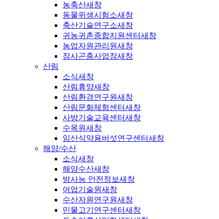
농축산
새창
동물위생시험소
새창
축산기술연구소
새창
귀농귀촌종합지원센터
새창
농업자원관리원
새창
잠사곤충사업장
새창
산림
소식
새창
산림휴양
새창
산림환경연구원
새창
산림문화체험센터
새창
사방기술교육센터
새창
수목원
새창
임산식약용버섯연구센터
새창
해양/수산
소식
새창
해양수산
새창
방사능 안전정보
새창
어업기술원
새창
수산자원연구원
새창
민물고기연구센터
새창