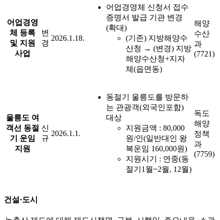
어업경영체 신청서 접수
증명서 발급 기관 변경
어업경영
해양
(확대)
체 등록
변
수산
2026.1.18.
(기존) 지방해양수
및 지원
경
과
산청 → (변경) 지방
사업
(7721)
해양수산청+지자
체(읍면동)
동절기 울릉도를 방문하
는 관광객(외국인포함)
독도
울릉도 여
대상
해양
객선 동절
신
지원금액 : 80,000
2026.1.1.
정책
기 운임
규
원/인(일반대인 왕
과
지원
복운임 160,000원)
(7759)
지원시기 : 연중(동
절기1월~2월, 12월)
건설·도시