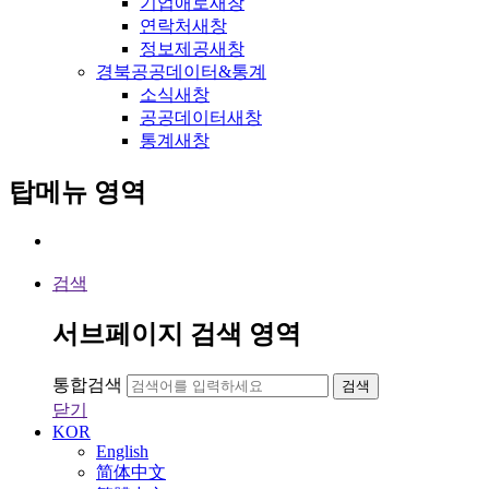
기업애로
새창
연락처
새창
정보제공
새창
경북공공데이터&통계
소식
새창
공공데이터
새창
통계
새창
탑메뉴 영역
검색
서브페이지 검색 영역
통합검색
검색
닫기
KOR
English
简体中文