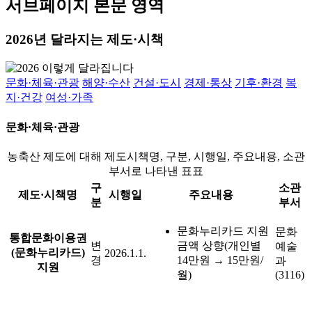
서브페이지 본문 영역
2026년 달라지는 제도·시책
문화·체육·관광
해양·수산
건설·도시
경제·통상
기후·환경
복
지·건강
여성·가족
문화·체육·관광
농축산 제도에 대해 제도시책명, 구분, 시행일, 주요내용, 소관
부서로 나타낸 표표
구
소관
제도·시책명
시행일
주요내용
분
부서
문화누리카드 지원
문화
통합문화이용권
변
금액 상향(개인별
예술
(문화누리카드)
2026.1.1.
경
14만원 → 15만원/
과
지원
월)
(3116)