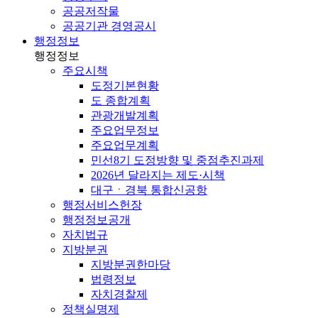
공공저작물
공공기관 경영공시
행정정보
행정정보
주요시책
도정기본현황
도 종합계획
관광개발계획
주요업무정보
주요업무계획
민선8기 도정방향 및 중점추진과제
2026년 달라지는 제도·시책
대구ㆍ경북 통합신공항
행정서비스헌장
행정정보공개
자치법규
지방분권
지방분권한마당
법령정보
자치경찰제
정책실명제