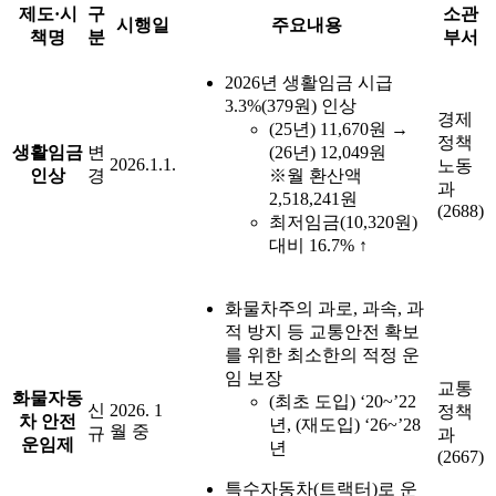
제도·시
구
소관
시행일
주요내용
책명
분
부서
2026년 생활임금 시급
3.3%(379원) 인상
경제
(25년) 11,670원 →
정책
생활임금
변
(26년) 12,049원
2026.1.1.
노동
인상
경
※월 환산액
과
2,518,241원
(2688)
최저임금(10,320원)
대비 16.7% ↑
화물차주의 과로, 과속, 과
적 방지 등 교통안전 확보
를 위한 최소한의 적정 운
임 보장
교통
화물자동
(최초 도입) ‘20~’22
신
2026. 1
정책
차 안전
년, (재도입) ‘26~’28
월 중
규
과
운임제
년
(2667)
특수자동차(트랙터)로 운