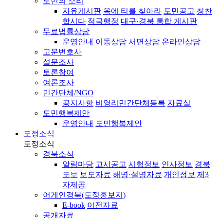
도민의 소리
자유게시판
옥에 티를 찾아라
도민공고
칭찬
합시다
적극행정
대구·경북 통합 게시판
무료법률상담
운영안내
이동상담
서면상담
온라인상담
고문변호사
설문조사
토론참여
여론조사
민간단체/NGO
공지사항
비영리민간단체등록
자료실
도민행복제안
운영안내
도민행복제안
도정소식
도정소식
경북소식
알림마당
고시공고
시험정보
인사정보
경북
도보
보도자료
해명·설명자료
개인정보 제3
자제공
어게인경북(도정홍보지)
E-book
이전자료
공개자료