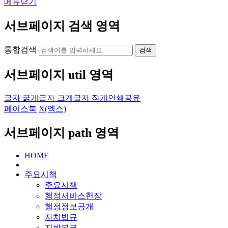
메뉴닫기
서브페이지 검색 영역
통합검색
검색
서브페이지 util 영역
글자 굵게
글자 크게
글자 작게
인쇄
공유
페이스북
X(엑스)
서브페이지 path 영역
HOME
주요시책
주요시책
행정서비스헌장
행정정보공개
자치법규
지방분권