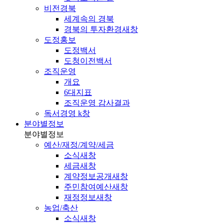
비전경북
세계속의 경북
경북의 투자환경
새창
도정홍보
도정백서
도청이전백서
조직운영
개요
6대지표
조직운영 감사결과
독서경영 k창
분야별정보
분야별정보
예산/재정/계약/세금
소식
새창
세금
새창
계약정보공개
새창
주민참여예산
새창
재정정보
새창
농업/축산
소식
새창