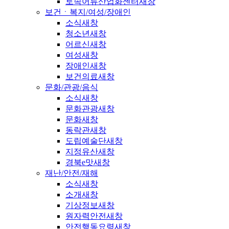
토속어류산업화센터
새창
보건ㆍ복지/여성/장애인
소식
새창
청소년
새창
어르신
새창
여성
새창
장애인
새창
보건의료
새창
문화/관광/음식
소식
새창
문화관광
새창
문화
새창
동락관
새창
도립예술단
새창
지정유산
새창
경북e맛
새창
재난/안전/재해
소식
새창
소개
새창
기상정보
새창
원자력안전
새창
안전행동요령
새창