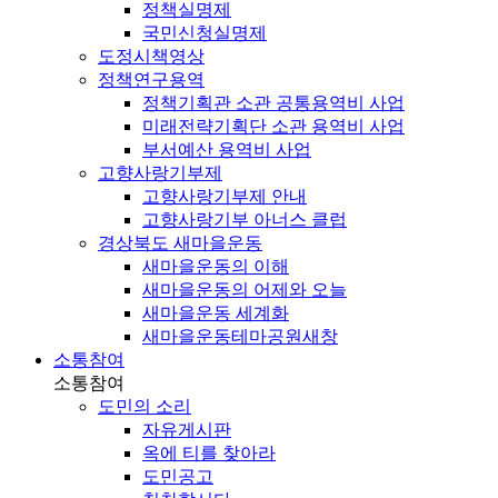
정책실명제
국민신청실명제
도정시책영상
정책연구용역
정책기획관 소관 공통용역비 사업
미래전략기획단 소관 용역비 사업
부서예산 용역비 사업
고향사랑기부제
고향사랑기부제 안내
고향사랑기부 아너스 클럽
경상북도 새마을운동
새마을운동의 이해
새마을운동의 어제와 오늘
새마을운동 세계화
새마을운동테마공원
새창
소통참여
소통참여
도민의 소리
자유게시판
옥에 티를 찾아라
도민공고