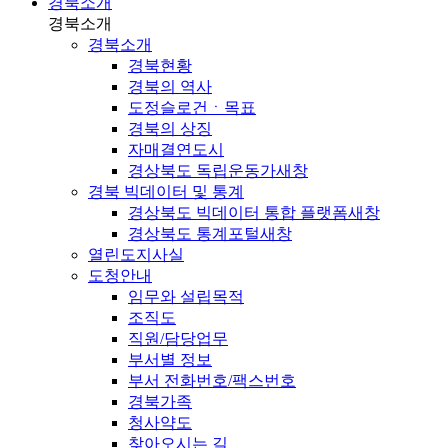
경북소개
경북소개
경북소개
경북현황
경북의 역사
도정슬로건ㆍ목표
경북의 상징
자매결연도시
경상북도 독립운동가
새창
경북 빅데이터 및 통계
경상북도 빅데이터 통합 플랫폼
새창
경상북도 통계포털
새창
열린도지사실
도청안내
임무와 설립목적
조직도
직원/담당업무
부서별 정보
부서 전화번호/팩스번호
경북가족
청사약도
찾아오시는 길