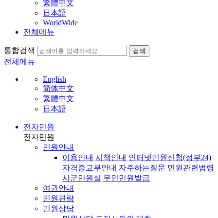
繁體中文
日本語
WorldWide
전체메뉴
통합검색
검색
전체메뉴
English
简体中文
繁體中文
日本語
전자민원
전자민원
민원안내
이용안내
시책안내
인터넷민원신청(정부24)
자격증교부안내
자주하는질문
민원관련법령
시군민원실
무인민원발급
여권안내
민원편람
민원상담