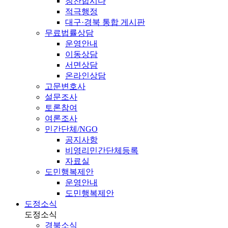
칭찬합시다
적극행정
대구·경북 통합 게시판
무료법률상담
운영안내
이동상담
서면상담
온라인상담
고문변호사
설문조사
토론참여
여론조사
민간단체/NGO
공지사항
비영리민간단체등록
자료실
도민행복제안
운영안내
도민행복제안
도정소식
도정소식
경북소식