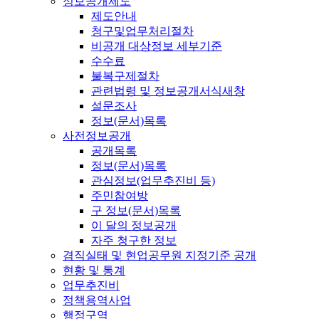
정보공개제도
제도안내
청구및업무처리절차
비공개 대상정보 세부기준
수수료
불복구제절차
관련법령 및 정보공개서식
새창
설문조사
정보(문서)목록
사전정보공개
공개목록
정보(문서)목록
관심정보(업무추진비 등)
주민참여방
구 정보(문서)목록
이 달의 정보공개
자주 청구한 정보
겸직실태 및 현업공무원 지정기준 공개
현황 및 통계
업무추진비
정책용역사업
행정구역