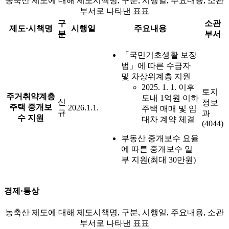
농축산 제도에 대해 제도시책명, 구분, 시행일, 주요내용, 소관
부서로 나타낸 표표
구
소관
제도·시책명
시행일
주요내용
분
부서
「국민기초생활 보장
법」에 따른 수급자
및 차상위계층 지원
2025. 1. 1. 이후
토지
주거취약계층
도내 1억원 이하
신
정보
주택 중개보
2026.1.1.
주택 매매 및 임
규
과
수 지원
대차 계약 체결
(4044)
부동산 중개보수 요율
에 따른 중개보수 일
부 지원(최대 30만원)
경제·통상
농축산 제도에 대해 제도시책명, 구분, 시행일, 주요내용, 소관
부서로 나타낸 표표