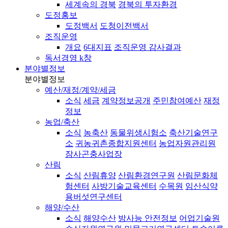
세계속의 경북
경북의 투자환경
도정홍보
도정백서
도청이전백서
조직운영
개요
6대지표
조직운영 감사결과
독서경영 k창
분야별정보
분야별정보
예산/재정/계약/세금
소식
세금
계약정보공개
주민참여예산
재정
정보
농업/축산
소식
농축산
동물위생시험소
축산기술연구
소
귀농귀촌종합지원센터
농업자원관리원
잠사곤충사업장
산림
소식
산림휴양
산림환경연구원
산림문화체
험센터
사방기술교육센터
수목원
임산식약
용버섯연구센터
해양/수산
소식
해양수산
방사능 안전정보
어업기술원