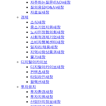
자주하는질문(FAQ)
새창
질의응답(Q&A)
새창
자료실
새창
경제
소식
새창
중소기업지원
새창
노사민정협의회
새창
사회적경제기업
새창
소비자행복센터
새창
일자리/채용
새창
지역사랑상품권
새창
물가
새창
디지털아카이브
디지털아카이브
새창
컨텐츠
새창
타임라인
새창
컬렉션
새창
투자유치
투자환경
새창
투자지원
새창
산업단지정보
새창