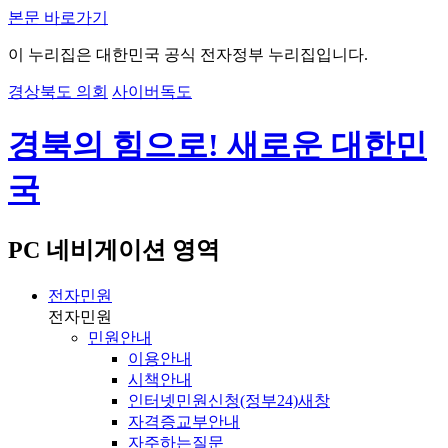
본문 바로가기
이 누리집은 대한민국 공식 전자정부 누리집입니다.
경상북도 의회
사이버독도
경북의 힘으로! 새로운 대한민
국
PC 네비게이션 영역
전자민원
전자민원
민원안내
이용안내
시책안내
인터넷민원신청(정부24)
새창
자격증교부안내
자주하는질문