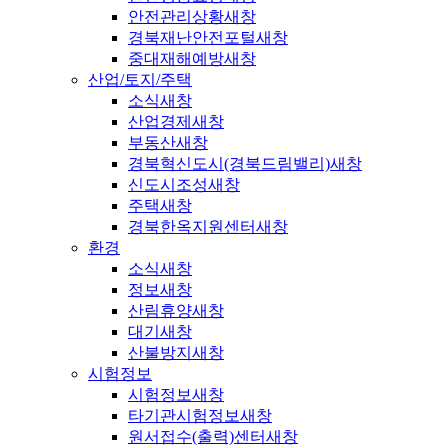
안전관리상황
새창
경북재난안전포털
새창
중대재해예방
새창
산업/토지/주택
소식
새창
산업경제
새창
부동산
새창
경북혁신도시(경북드림밸리)
새창
신도시조성
새창
주택
새창
경북한옥지원센터
새창
환경
소식
새창
정보
새창
산림휴양
새창
대기
새창
산불방지
새창
시험정보
시험정보
새창
타기관시험정보
새창
원서접수(출력)센터
새창