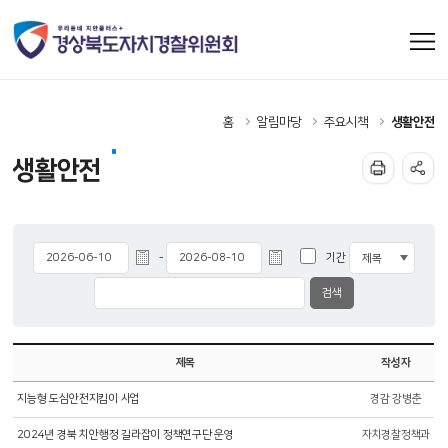
홈
알림마당
주요시책
생활안전
생활안전
기간
-
제목
작성자
지능형 도심안전지킴이 사업
경감 강병춘
2024년 경북 치안행정 길라잡이 정책연구단 운영
자치경찰정책과