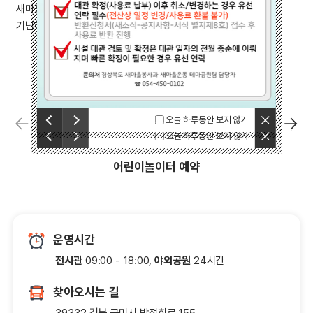
새마을운동테마공원은 새마을운동의 정신과 성과를 계승하고
기념하기위해 조성되었습니다.
닫기
이전
오늘 하루동안 보지 않기
다음
닫기
이전
오늘 하루동안 보지 않기
다음
어린이놀이터 예약
운영시간
전시관
09:00 - 18:00,
야외공원
24시간
찾아오시는 길
39332 경북 구미시 박정희로 155