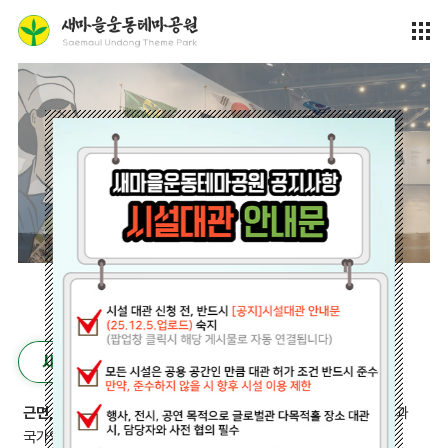
새마을운동이란?
근면, 자조, 협동
정신을 바탕으로
“잘 살아보세~”
를 외치며 국민과
국가의 의지가 결합된
‘잘 살기 위한 운동’
입니다.