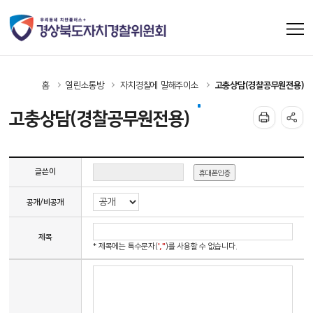
홈
열린소통방
자치경찰에 말해주이소
고충상담(경찰공무원전용)
고충상담(경찰공무원전용)
글쓴이
휴대폰인증
공개/비공개
제목
',"
* 제목에는 특수문자(
)를 사용할 수 없습니다.