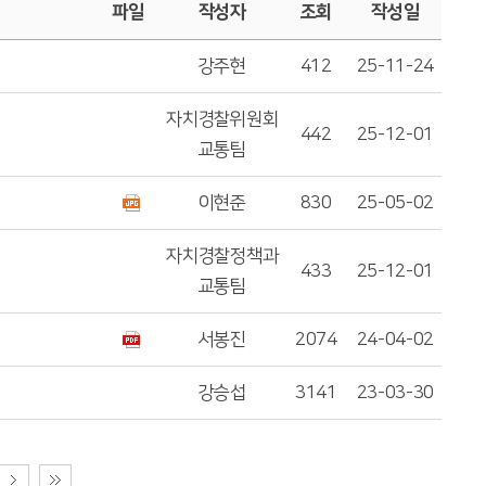
파일
작성자
조회
작성일
강주현
412
25-11-24
자치경찰위원회
442
25-12-01
교통팀
이현준
830
25-05-02
자치경찰정책과
433
25-12-01
교통팀
서봉진
2074
24-04-02
강승섭
3141
23-03-30