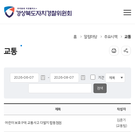
홈
알림마당
주요시책
교통
교통
기간
-
제목
작성자
김훈기
어린이 보호구역 교통사고 다발지 합동점검
(교통팀)