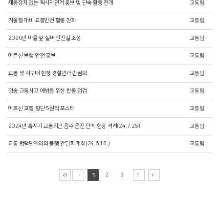
제동장치 없는 픽시자전거 홍보 및 단속 활동 전개
교통팀
겨울철 대비 교통안전 활동 강화
교통팀
2026년 마을 앞 실버 안전길 조성
교통팀
어르신 보행 안전 홍보
교통팀
교통 및 지구대 현장 경찰관과 간담회
교통팀
청송 교통사고 예방을 위한 합동 점검
교통팀
어르신 교통 횡단 5원칙 포스터
교통팀
2024년 혹서기 교통외근 음주 운전 단속 현장 격려(24.7.25)
교통팀
교통 협력단체와의 동행 간담회 개최(24.6.18.)
교통팀
1
2
3