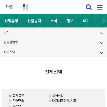
환경
산림휴양
산불방지
소식
정보
대기
소식
환경알림방
전체선택
전체선택
전체선택
공지사항
환경단속
대기배출허가/신고
물산업