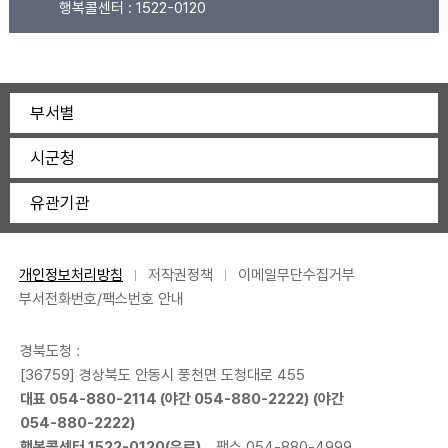
행복콜센터 :
1522-0120
부서별
시군청
유관기관
개인정보처리방침
저작권정책
이메일무단수집거부
부서전화번호/팩스번호 안내
경북도청 :
[36759] 경상북도 안동시 풍천면 도청대로 455
대표
054-880-2114
(야간
054-880-2222
) (야간
054-880-2222
)
행복콜센터
1522-0120
(유료)
팩스 054-880-4999